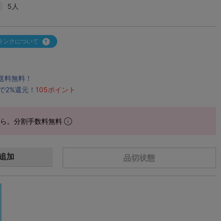
5人
ランクについて
で送料無料！
で2%還元！
105ポイント
から。分割手数料無料
追加
品切状態