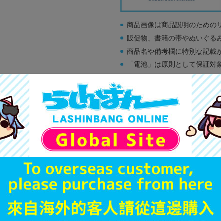
商品画像は商品説明のための
販促物、書籍の帯やぬいぐる
商品名や備考欄に特別な記載
「電池」は原則として保証対
ゲーム機本体には、SDカー
ディスク類の読み取り面のキ
す。
※詳細につきましてはコチラ
A
状態 :
オンライン
5,790
円 税
品切状態