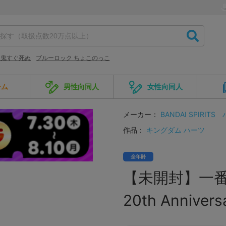
血鬼すぐ死ぬ
ブルーロック ちょこのっこ
ーム
男性向同人
女性向同人
メーカー：
BANDAI SPIRITS
作品：
キングダム ハーツ
全年齢
【未開封】一番くじ
20th Anniv