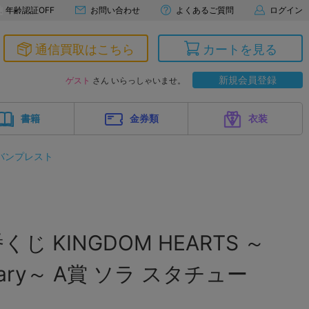
年齢認証OFF
お問い合わせ
よくあるご質問
ログイン
通信買取はこちら
カートを見る
新規会員登録
ゲスト
さん いらっしゃいませ。
書籍
金券類
衣装
バンプレスト
 KINGDOM HEARTS ～
ersary～ A賞 ソラ スタチュー