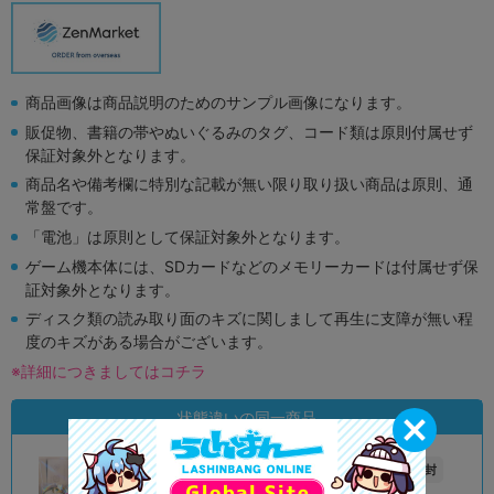
商品画像は商品説明のためのサンプル画像になります。
販促物、書籍の帯やぬいぐるみのタグ、コード類は原則付属せず
保証対象外となります。
商品名や備考欄に特別な記載が無い限り取り扱い商品は原則、通
常盤です。
「電池」は原則として保証対象外となります。
ゲーム機本体には、SDカードなどのメモリーカードは付属せず保
証対象外となります。
ディスク類の読み取り面のキズに関しまして再生に支障が無い程
度のキズがある場合がございます。
※詳細につきましてはコチラ
状態違いの同一商品
A
未開封
状態 :
状態 :
所沢店
豊橋店