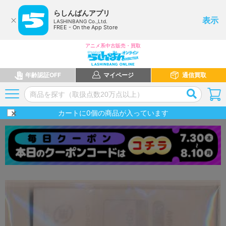
らしんばんアプリ
表示
LASHINBANG Co.,Ltd.
FREE - On the App Store
アニメ系中古販売・買取
年齢認証OFF
マイページ
通信買取
カートに
0
個の商品が入っています