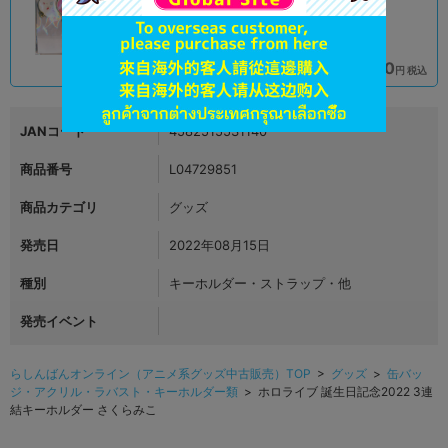
1,584
1,290
円 税込
円 税込
在庫あり
在庫あり
JANコード
4582515531140
商品番号
L04729851
商品カテゴリ
グッズ
発売日
2022年08月15日
種別
キーホルダー・ストラップ・他
発売イベント
らしんばんオンライン（アニメ系グッズ中古販売）TOP
>
グッズ
>
缶バッ
ジ・アクリル・ラバスト・キーホルダー類
> ホロライブ 誕生日記念2022 3連
結キーホルダー さくらみこ