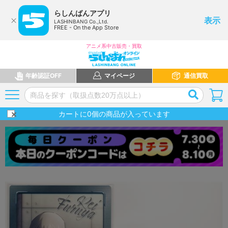
らしんばんアプリ
表示
LASHINBANG Co.,Ltd.
FREE - On the App Store
アニメ系中古販売・買取
年齢認証OFF
マイページ
通信買取
カートに
0
個の商品が入っています