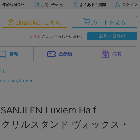
年齢認証OFF
お問い合わせ
よくあるご質問
ログイン
通信買取はこちら
カートを見る
新規会員登録
ゲスト
さん いらっしゃいませ。
書籍
金券類
衣装
ら)
tuber/Vtuber
NJI EN Luxiem Half
ary アクリルスタンド ヴォックス・