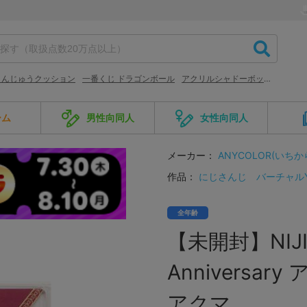
まんじゅうクッション
一番くじ ドラゴンボール
アクリルシャドーボックス
ーム
男性向同人
女性向同人
メーカー：
ANYCOLOR(いちか
作品：
にじさんじ
バーチャルYou
全年齢
【未開封】NIJISA
Annivers
アクマ