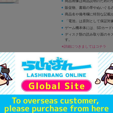
商品画像は商品説明のための
販促物、書籍の帯やぬいぐる
商品名や備考欄に特別な記載
「電池」は原則として保証対
ゲーム機本体には、SDカー
ディスク類の読み取り面のキ
す。
※詳細につきましてはコチラ
A
状態 :
オンライン
590
円 税
在庫あり
A
状態 :
イオンモール甲府昭和店