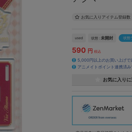
お気に入りアイテム登録数
未開封
used
状態
状態 :
590
円
税込
5,000円以上のお買い上げ
アニメイトポイント連携済み
お気に入りに