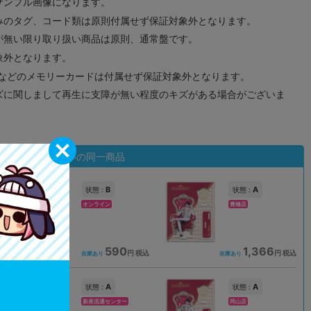
サンプル画像になります。
みのタグ、コード類は原則付属せず保証対象外となります。
が無い限り取り扱い商品は原則、通常盤です。
象外となります。
ドなどのメモリーカードは付属せず保証対象外となります。
ズに関しまして再生に支障が無い程度のキズがある場合がございま
状態違いの同一商品
B
A
状態 :
状態 :
オンライン
豊橋店
590
1,366
込
円 税込
円 税込
在庫あり
在庫あり
A
A
状態 :
状態 :
新座流通センター
岡山店