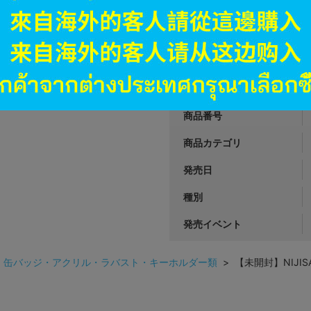
1,782
円 税
在庫あり
JANコード
商品番号
商品カテゴリ
発売日
種別
発売イベント
>
缶バッジ・アクリル・ラバスト・キーホルダー類
> 【未開封】NIJISAN