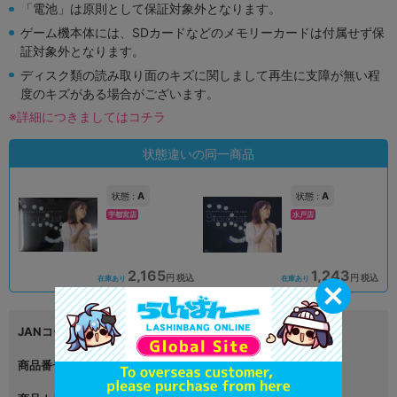
「電池」は原則として保証対象外となります。
ゲーム機本体には、SDカードなどのメモリーカードは付属せず保
証対象外となります。
ディスク類の読み取り面のキズに関しまして再生に支障が無い程
度のキズがある場合がございます。
※詳細につきましてはコチラ
状態違いの同一商品
A
A
状態 :
状態 :
宇都宮店
水戸店
2,165
1,243
円 税込
円 税込
在庫あり
在庫あり
JANコード
4524135030634
商品番号
L04741749