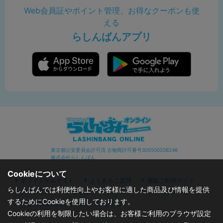
Web会員証やポイント管理、お得なクーポンも使
える
らしんばんアプリ
東京都公安委員会許可済 古物商許可番号305500206246
株式会社らしんばん
Cookieについて
オフィシャルサイト
よくあるご質問
通販ご利用ガイド
らしんばんでは利便性向上やお客様に適した商品及び情報を提供
お問い合わせ
セキュリティポリシー
プライバシーポリシー
するためにCookieを使用しております。
特定商取引に関する表記
利用規約
Cookieの利用を制限したい場合は、お客様ご利用のブラウザ設定