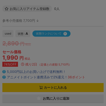
お気に入りアイテム登録数
0人
参考小売価格 7,700円 ↓
A
used
状態ランクについて
状態 :
2,890
円
税込
セール価格
1,990
円
税込
74%OFF
残り2日
（定価との差額 5,710円）
5,000円以上のお買い上げで送料無料！
アニメイトポイント連携済みで2%還元！
36ポイント
カートに入れる
お気に入りに追加