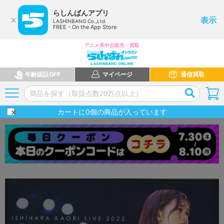
らしんばんアプリ
表示
LASHINBANG Co.,Ltd.
FREE - On the App Store
アニメ系中古販売・買取
年齢認証OFF
マイページ
通信買取
カートに
0
個の商品が入っています