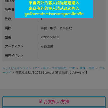
商品カテゴリ
映像・音楽
発売日
2022年10月19日
枚数
1
属性
声優・歌手・音声合成
型番
PCXP-50905
アーティスト
石原夏織
発売イベント
らしんばんオンライン（アニメ系グッズ中古販売）TOP
>
映像・音楽
>
ブル
ーレイ
> 石原夏織 LIVE 2022 Starcast [石原夏織]【ブルーレイ】
お支払い方法