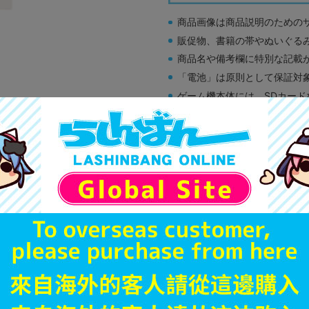
商品画像は商品説明のための
販促物、書籍の帯やぬいぐる
商品名や備考欄に特別な記載
「電池」は原則として保証対
ゲーム機本体には、SDカー
ディスク類の読み取り面のキ
す。
※詳細につきましてはコチラ
A
状態 :
オンライン
590
円 税
品切状態