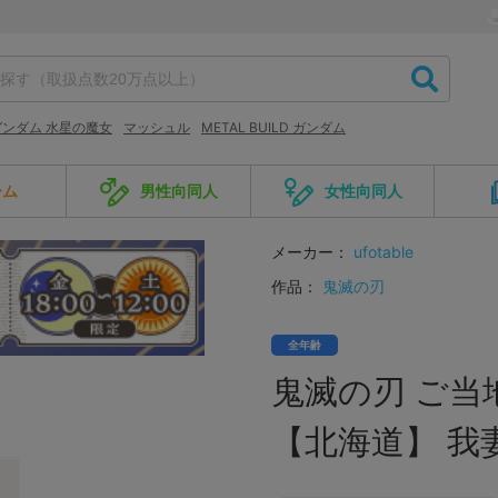
ンダム 水星の魔女
マッシュル
METAL BUILD ガンダム
ーム
男性向同人
女性向同人
メーカー：
ufotable
作品：
鬼滅の刃
全年齢
鬼滅の刃 ご当
【北海道】 我