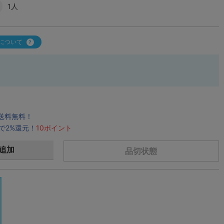
1人
について
で送料無料！
で2%還元！
10ポイント
追加
品切状態