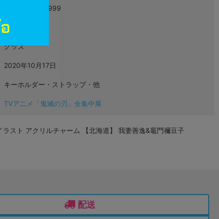
4999999999999
L04748873
グッズ
2020年10月17日
キーホルダー・ストラップ・他
TVアニメ「鬼滅の刃」全集中展
イラスト アクリルチャーム 【北海道】 我妻善逸&竈門禰豆子
配送