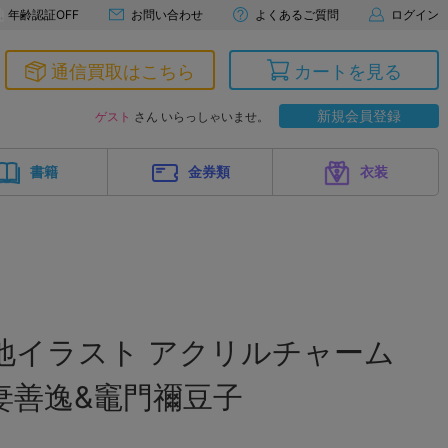
年齢認証OFF
お問い合わせ
よくあるご質問
ログイン
通信買取はこちら
カートを見る
新規会員登録
ゲスト
さん いらっしゃいませ。
書籍
金券類
衣装
地イラスト アクリルチャーム
妻善逸&竈門禰豆子