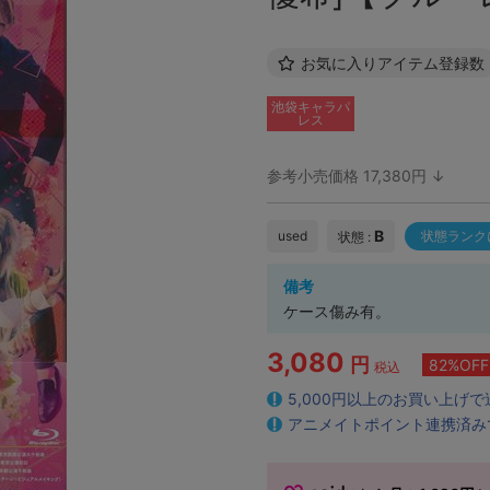
お気に入りアイテム登録数
池袋キャラパ
レス
参考小売価格 17,380円 ↓
B
used
状態ランク
状態 :
備考
ケース傷み有。
3,080
円
82%OFF
税込
5,000円以上のお買い上げ
アニメイトポイント連携済み