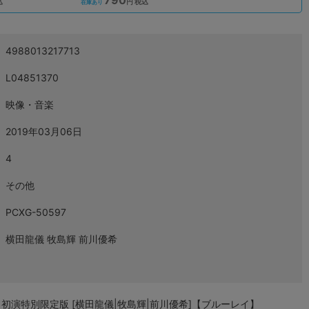
込
円 税込
在庫あり
4988013217713
L04851370
映像・音楽
2019年03月06日
4
その他
PCXG-50597
横田龍儀 牧島輝 前川優希
 2018～ 初演特別限定版 [横田龍儀|牧島輝|前川優希]【ブルーレイ】