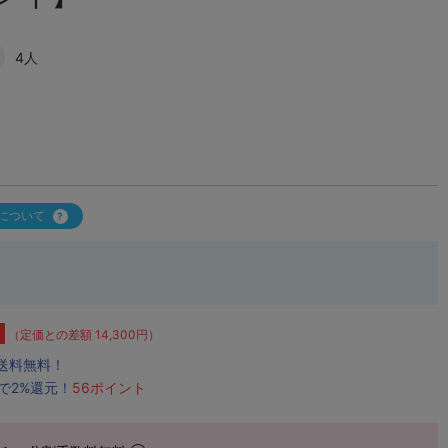
4人
について
（定価との差額 14,300円）
で送料無料！
で2%還元！
56ポイント