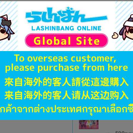
A
状態 :
オンライン
790
円 税
在庫あり
B
状態 :
オンライン
590
円 税
在庫あり
B
状態 :
オンライン
590