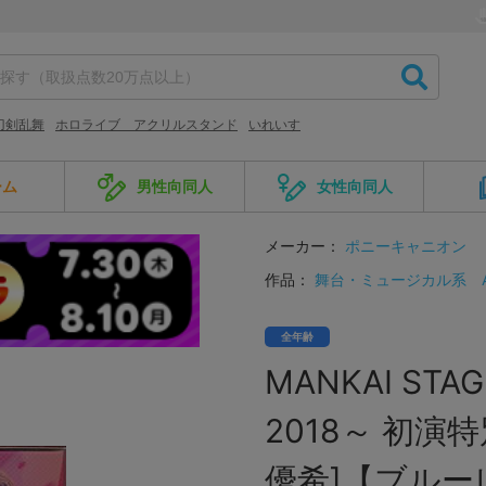
刀剣乱舞
ホロライブ アクリルスタンド
いれいす
ーム
男性向同人
女性向同人
メーカー：
ポニーキャニオン
作品：
舞台・ミュージカル系
全年齢
MANKAI STAG
2018～ 初演
優希]【ブルー