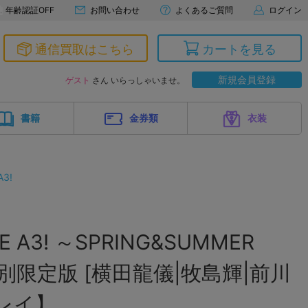
年齢認証OFF
お問い合わせ
よくあるご質問
ログイン
通信買取はこちら
カートを見る
新規会員登録
ゲスト
さん いらっしゃいませ。
書籍
金券類
衣装
A3!
E A3! ～SPRING&SUMMER
特別限定版 [横田龍儀|牧島輝|前川
レイ】