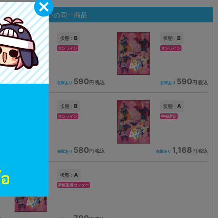
状態違いの同一商品
B
B
状態 :
状態 :
オンライン
オンライン
590
590
込
円 税込
円 税込
在庫あり
在庫あり
B
A
状態 :
状態 :
オンライン
宇都宮店
580
1,168
込
円 税込
円 税込
在庫あり
在庫あり
A
状態 :
新座流通センター
790