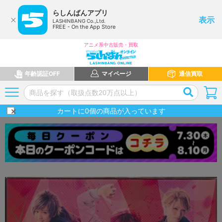
らしんばんアプリ
表示
LASHINBANG Co.,Ltd.
FREE - On the App Store
アニメ系中古販売・買取
年齢認証OFF
マイページ
通信買取
カートに
0
個の商品が入っています