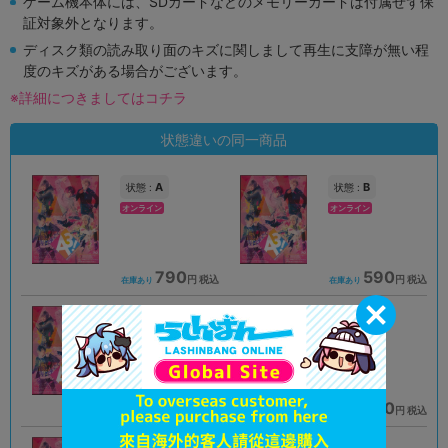
ゲーム機本体には、SDカードなどのメモリーカードは付属せず保
証対象外となります。
ディスク類の読み取り面のキズに関しまして再生に支障が無い程
度のキズがある場合がございます。
※詳細につきましてはコチラ
状態違いの同一商品
A
B
状態 :
状態 :
オンライン
オンライン
790
590
円 税込
円 税込
在庫あり
在庫あり
B
B
状態 :
状態 :
オンライン
オンライン
590
580
円 税込
円 税込
在庫あり
在庫あり