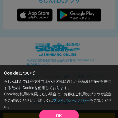
らしんばんアプリ
東京都公安委員会許可済 古物商許可番号305500206246
株式会社らしんばん
Cookieについて
オフィシャルサイト
よくあるご質問
通販ご利用ガイド
らしんばんでは利便性向上やお客様に適した商品及び情報を提供
お問い合わせ
セキュリティポリシー
プライバシーポリシー
するためにCookieを使用しております。
特定商取引に関する表記
利用規約
Cookieの利用を制限したい場合は、お客様ご利用のブラウザ設定
をご確認ください。 詳しくは
プライバシーポリシー
をご覧くださ
©2019 - 2026 Lashinbang Co.,Ltd.
い。
OK
カートに入れる