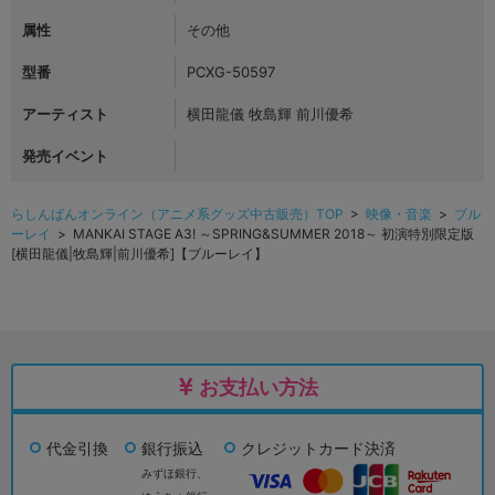
属性
その他
型番
PCXG-50597
アーティスト
横田龍儀 牧島輝 前川優希
発売イベント
らしんばんオンライン（アニメ系グッズ中古販売）TOP
>
映像・音楽
>
ブル
ーレイ
> MANKAI STAGE A3! ～SPRING&SUMMER 2018～ 初演特別限定版
[横田龍儀|牧島輝|前川優希]【ブルーレイ】
お支払い方法
代金引換
銀行振込
クレジットカード決済
みずほ銀行、