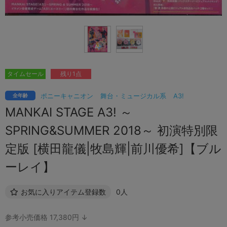
タイムセール
残り1点
ポニーキャニオン
舞台・ミュージカル系
A3!
全年齢
MANKAI STAGE A3! ～
SPRING&SUMMER 2018～ 初演特別限
定版 [横田龍儀|牧島輝|前川優希]【ブル
ーレイ】
お気に入りアイテム登録数
0人
参考小売価格 17,380円 ↓