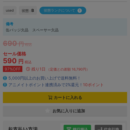
B
used
状態ランクについて
状態 :
備考
缶バッジ欠品 スペーサー欠品
690
円
税込
セール価格
590
円
税込
97%OFF
残り1日
（定価との差額 16,790円）
5,000円以上のお買い上げで送料無料！
アニメイトポイント連携済みで2%還元！
10ポイント
カートに入れる
お気に入りに追加