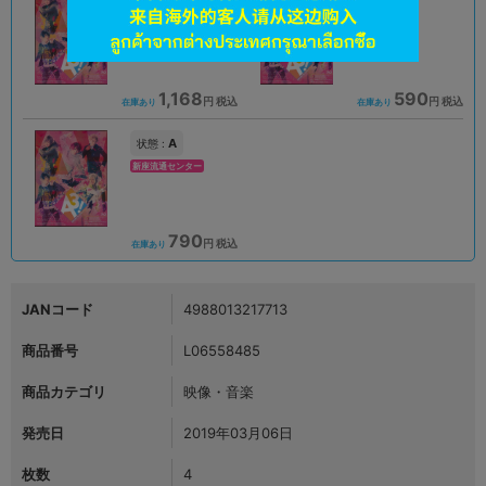
A
B
状態 :
状態 :
宇都宮店
オンライン
1,168
590
円 税込
円 税込
在庫あり
在庫あり
A
状態 :
新座流通センター
790
円 税込
在庫あり
JANコード
4988013217713
商品番号
L06558485
商品カテゴリ
映像・音楽
発売日
2019年03月06日
枚数
4