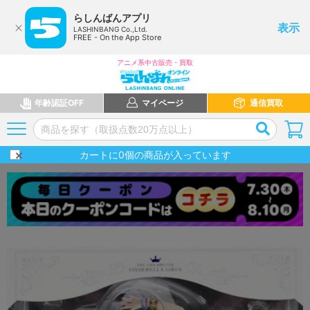
らしんばんアプリ
表示
LASHINBANG Co.,Ltd.
FREE - On the App Store
アニメ系中古販売・買取
年齢認証OFF
マイページ
通信買取
カートに
0
個の商品が入っています