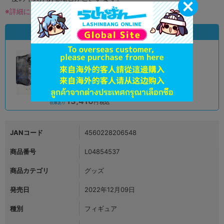
※詳細につきましてはコチラ
状態違いの同一商品
A
状態 :
大阪日本橋店
13,410
円 税込
在庫あり
JANコード
4560228206548
商品番号
L04854537
商品カテゴリ
グッズ
発売日
2022年12月09日
種別
フィギュア