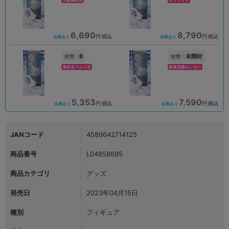
大阪梅田店
オンライン
6,690
8,790
円 税込
円 税込
在庫あり
在庫あり
B
未開封
状態 :
状態 :
海老名マルイ店
新座流通センター
5,353
7,590
円 税込
円 税込
在庫あり
在庫あり
JANコード
4589642714125
商品番号
L04858695
商品カテゴリ
グッズ
発売日
2023年04月15日
種別
フィギュア