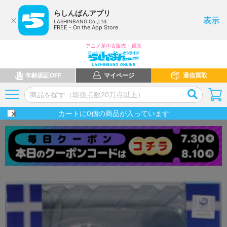
らしんばんアプリ
表示
LASHINBANG Co.,Ltd.
FREE - On the App Store
アニメ系中古販売・買取
年齢認証OFF
マイページ
通信買取
カートに
0
個の商品が入っています