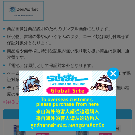
商品画像は商品説明のためのサンプル画像になります。
販促物、書籍の帯やぬいぐるみのタグ、コード類は原則付属せず
保証対象外となります。
商品名や備考欄に特別な記載が無い限り取り扱い商品は原則、通
常盤です。
「電池」は原則として保証対象外となります。
ゲーム機本体には、SDカードなどのメモリーカードは付属せず保
証対象外となります。
ディスク類の読み取り面のキズに関しまして再生に支障が無い程
度のキズがある場合がございます。
※詳細につきましてはコチラ
状態違いの同一商品
未開封
未開封
状態 :
状態 :