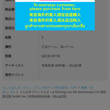
JANコード
4988003606886
商品番号
L04864235
商品カテゴリ
映像・音楽
発売日
2022年12月07日
枚数
2
属性
乙女ゲーム・BLゲーム
型番
QECB-91118
アーティスト
寺島拓篤 鈴村健一 谷山紀章
発売イベント
らしんばんオンライン（アニメ系グッズ中古販売）TOP
>
映像・音
楽
>
CD
> うたの☆プリンスさまっ♪ Shining Live 5th Anniversary CD 初回
限定盤 SHINE Ver. [寺島拓篤|鈴村健一|谷山紀章]