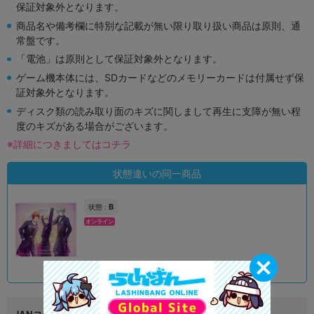
保証対象外となります。
商品名や備考欄に特別な記載が無い限り取り扱い商品は原則、通
常盤です。
「電池」は原則として保証対象外となります。
ゲーム機本体には、SDカードなどのメモリーカードは付属せず保
証対象外となります。
ディスク類の読み取り面のキズに関しまして再生に支障が無い程
度のキズがある場合がございます。
※詳細につきましてはコチラ
状態違いの同一商品
B
状態 :
オンライン
590
円 税込
在庫あり