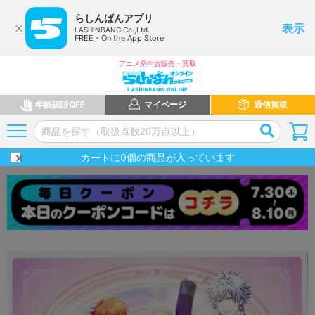
らしんばんアプリ
表示
LASHINBANG Co.,Ltd.
FREE - On the App Store
アニメ系中古販売・買取
年齢認証OFF
マイページ
通信買取
カートに
0
個の商品が入っています