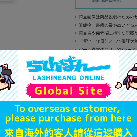
商品画像は商品説明のための
販促物、書籍の帯やぬいぐる
商品名や備考欄に特別な記載
「電池」は原則として保証対
ゲーム機本体には、SDカー
ディスク類の読み取り面のキ
す。
※詳細につきましてはコチラ
A
状態 :
オンライン
690
円 税
在庫あり