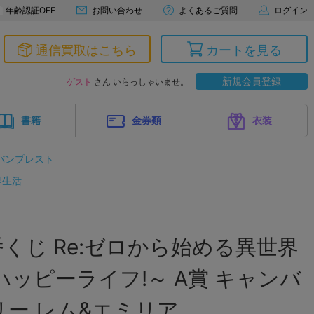
年齢認証OFF
お問い合わせ
よくあるご質問
ログイン
通信買取はこちら
カートを見る
新規会員登録
ゲスト
さん いらっしゃいませ。
書籍
金券類
衣装
バンプレスト
界生活
くじ Re:ゼロから始める異世界
ハッピーライフ!～ A賞 キャンバ
ー レム&エミリア