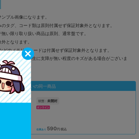
サンプル画像になります。
みのタグ、コード類は原則付属せず保証対象外となります。
が無い限り取り扱い商品は原則、通常盤です。
象外となります。
ドなどのメモリーカードは付属せず保証対象外となります。
ズに関しまして再生に支障が無い程度のキズがある場合がございま
状態違いの同一商品
未開封
状態 :
オンライン
590
込
円 税込
在庫あり