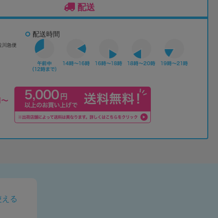
配送
配送時間
佐川急便
使える