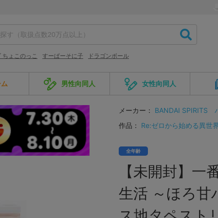
 ちょこのっこ
すーぱーそに子
ドラゴンボール
ーム
男性向同人
女性向同人
メーカー：
BANDAI SPIRITS
作品：
Re:ゼロから始める異世
全年齢
【未開封】一番
生活 ～ほろ甘
ス地タペストリ