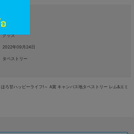
L04865193
グッズ
2022年09月24日
タペストリー
～ほろ甘ハッピーライフ!～ A賞 キャンバス地タペストリー レム&エミ