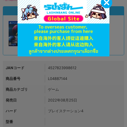
状態違いの同一商品
A
状態 :
オンライン
3,190
円 税込
品切状態
JANコード
4527823998612
商品番号
L04887144
商品カテゴリ
ゲーム
発売日
2022年08月25日
ハード
プレイステーション4
型番