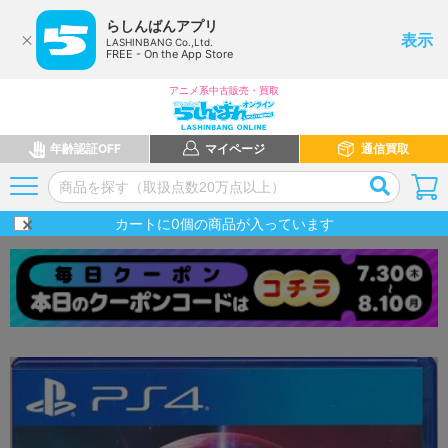
らしんばんアプリ
表示
LASHINBANG Co.,Ltd.
FREE - On the App Store
アニメ系中古販売・買取
年齢認証OFF
マイページ
通信買取
カートに
0
個の商品が入っています