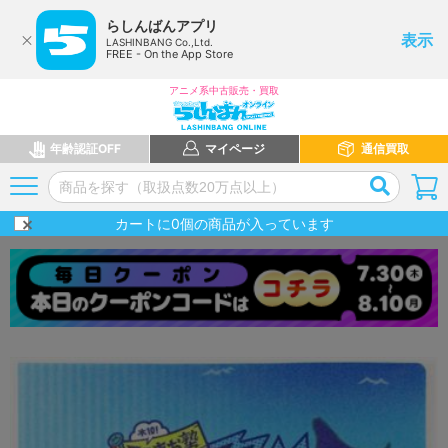
らしんばんアプリ
表示
LASHINBANG Co.,Ltd.
FREE - On the App Store
アニメ系中古販売・買取
年齢認証OFF
マイページ
通信買取
カートに
0
個の商品が入っています