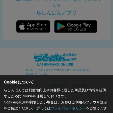
える
らしんばんアプリ
東京都公安委員会許可済 古物商許可番号305500206246
株式会社らしんばん
Cookieについて
オフィシャルサイト
よくあるご質問
通販ご利用ガイド
らしんばんでは利便性向上やお客様に適した商品及び情報を提供
お問い合わせ
セキュリティポリシー
プライバシーポリシー
するためにCookieを使用しております。
特定商取引に関する表記
利用規約
Cookieの利用を制限したい場合は、お客様ご利用のブラウザ設定
をご確認ください。 詳しくは
プライバシーポリシー
をご覧くださ
©2019 - 2026 Lashinbang Co.,Ltd.