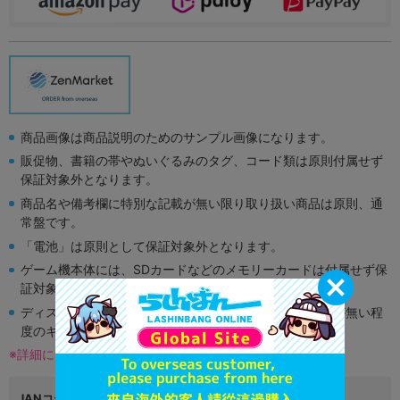
商品画像は商品説明のためのサンプル画像になります。
販促物、書籍の帯やぬいぐるみのタグ、コード類は原則付属せず
保証対象外となります。
商品名や備考欄に特別な記載が無い限り取り扱い商品は原則、通
常盤です。
「電池」は原則として保証対象外となります。
ゲーム機本体には、SDカードなどのメモリーカードは付属せず保
証対象外となります。
ディスク類の読み取り面のキズに関しまして再生に支障が無い程
度のキズがある場合がございます。
※詳細につきましてはコチラ
JANコード
2100900166801