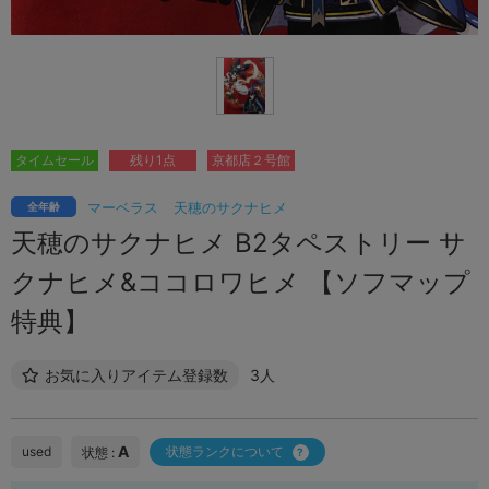
タイムセール
残り1点
京都店２号館
マーベラス
天穂のサクナヒメ
全年齢
天穂のサクナヒメ B2タペストリー サ
クナヒメ&ココロワヒメ 【ソフマップ
特典】
お気に入りアイテム登録数
3人
A
used
状態ランクについて
状態 :