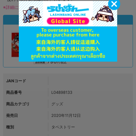
※詳細につきましてはコチラ
状態違いの同一商品
A
状態 :
オンライン
790
円 税込
品切状態
JANコード
商品番号
L04898133
商品カテゴリ
グッズ
発売日
2020年11月12日
種別
タペストリー