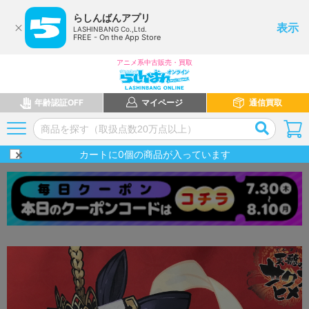
らしんばんアプリ
表示
LASHINBANG Co.,Ltd.
FREE - On the App Store
アニメ系中古販売・買取
年齢認証OFF
マイページ
通信買取
カートに
0
個の商品が入っています