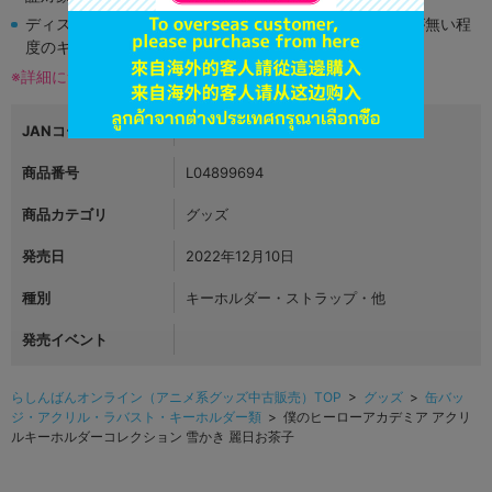
ディスク類の読み取り面のキズに関しまして再生に支障が無い程
度のキズがある場合がございます。
※詳細につきましてはコチラ
JANコード
4549743808482
商品番号
L04899694
商品カテゴリ
グッズ
発売日
2022年12月10日
種別
キーホルダー・ストラップ・他
発売イベント
らしんばんオンライン（アニメ系グッズ中古販売）TOP
>
グッズ
>
缶バッ
ジ・アクリル・ラバスト・キーホルダー類
> 僕のヒーローアカデミア アクリ
ルキーホルダーコレクション 雪かき 麗日お茶子