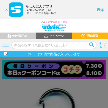
らしんばんアプリ
表示
LASHINBANG Co.,Ltd.
FREE - On the App Store
アニメ系中古販売・買取
年齢認証OFF
マイページ
通信買取
カートに
0
個の商品が入っています