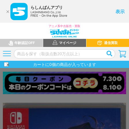
らしんばんアプリ
表示
LASHINBANG Co.,Ltd.
FREE - On the App Store
アニメ系中古販売・買取
年齢認証OFF
マイページ
通信買取
カートに
0
個の商品が入っています