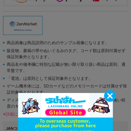
商品画像は商品説明のためのサンプル画像になります。
販促物、書籍の帯やぬいぐるみのタグ、コード類は原則付属せず
保証対象外となります。
商品名や備考欄に特別な記載が無い限り取り扱い商品は原則、通
常盤です。
「電池」は原則として保証対象外となります。
ゲーム機本体には、SDカードなどのメモリーカードは付属せず保
証対象外となります。
ディスク類の読み取り面のキズに関しまして再生に支障が無い程
度のキズがある場合がございます。
※詳細につきましてはコチラ
JANコード
4988601011495