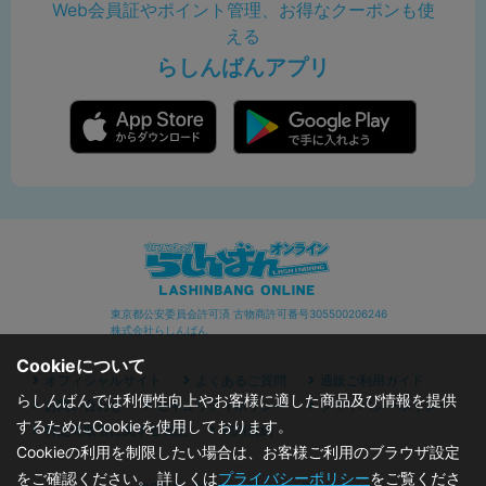
Web会員証やポイント管理、お得なクーポンも使
える
らしんばんアプリ
東京都公安委員会許可済 古物商許可番号305500206246
株式会社らしんばん
Cookieについて
オフィシャルサイト
よくあるご質問
通販ご利用ガイド
らしんばんでは利便性向上やお客様に適した商品及び情報を提供
お問い合わせ
セキュリティポリシー
プライバシーポリシー
するためにCookieを使用しております。
特定商取引に関する表記
利用規約
Cookieの利用を制限したい場合は、お客様ご利用のブラウザ設定
をご確認ください。 詳しくは
プライバシーポリシー
をご覧くださ