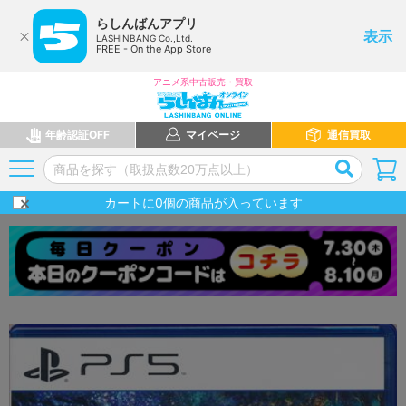
らしんばんアプリ
表示
LASHINBANG Co.,Ltd.
FREE - On the App Store
アニメ系中古販売・買取
年齢認証OFF
マイページ
通信買取
カートに
0
個の商品が入っています