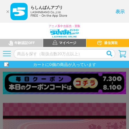
らしんばんアプリ
表示
LASHINBANG Co.,Ltd.
FREE - On the App Store
アニメ系中古販売・買取
年齢認証OFF
マイページ
通信買取
カートに
0
個の商品が入っています