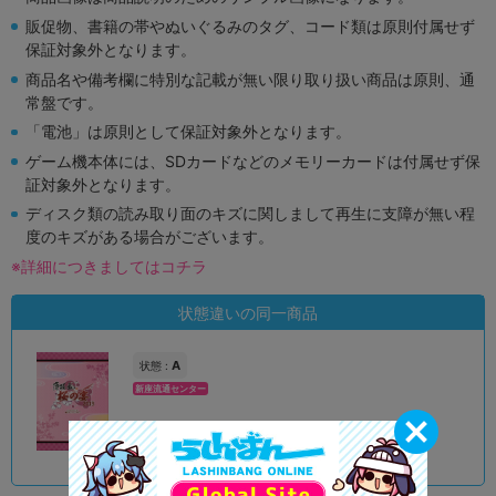
販促物、書籍の帯やぬいぐるみのタグ、コード類は原則付属せず
保証対象外となります。
商品名や備考欄に特別な記載が無い限り取り扱い商品は原則、通
常盤です。
「電池」は原則として保証対象外となります。
ゲーム機本体には、SDカードなどのメモリーカードは付属せず保
証対象外となります。
ディスク類の読み取り面のキズに関しまして再生に支障が無い程
度のキズがある場合がございます。
※詳細につきましてはコチラ
状態違いの同一商品
A
状態 :
新座流通センター
890
円 税込
在庫あり