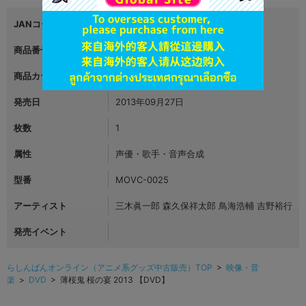
JANコード
4961524661848
商品番号
L00495100
商品カテゴリ
映像・音楽
発売日
2013年09月27日
枚数
1
属性
声優・歌手・音声合成
型番
MOVC-0025
アーティスト
三木眞一郎 森久保祥太郎 鳥海浩輔 吉野裕行
発売イベント
らしんばんオンライン（アニメ系グッズ中古販売）TOP
>
映像・音
楽
>
DVD
> 薄桜鬼 桜の宴 2013 【DVD】