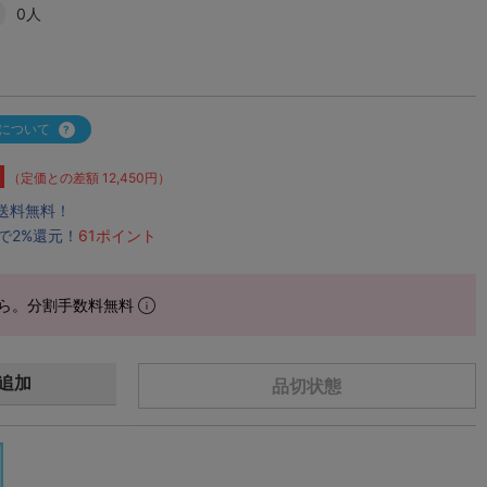
0人
について
（定価との差額 12,450円）
で送料無料！
で2%還元！
61ポイント
ら。分割手数料無料
追加
品切状態