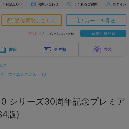
年齢認証OFF
お問い合わせ
よくあるご質問
ログイン
通信買取はこちら
カートを見る
新規会員登録
ゲスト
さん いらっしゃいませ。
書籍
金券類
衣装
ムス
ーズ
ウイニングポスト 10
ost 10 シリーズ30周年記念プレミア
4版)