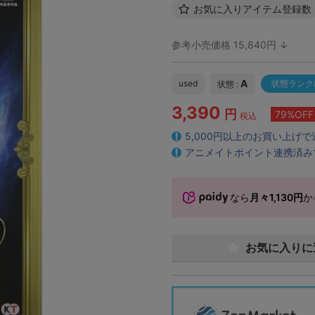
お気に入りアイテム登録数
参考小売価格 15,840円 ↓
A
used
状態ランク
状態 :
3,390
円
79%OFF
税込
5,000円以上のお買い上げ
アニメイトポイント連携済み
なら
月々1,130円
か
お気に入りに