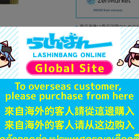
商品画像は商品説明のための
販促物、書籍の帯やぬいぐる
商品名や備考欄に特別な記載
「電池」は原則として保証対
ゲーム機本体には、SDカー
ディスク類の読み取り面のキ
す。
※詳細につきましてはコチラ
JANコード
商品番号
商品カテゴリ
発売日