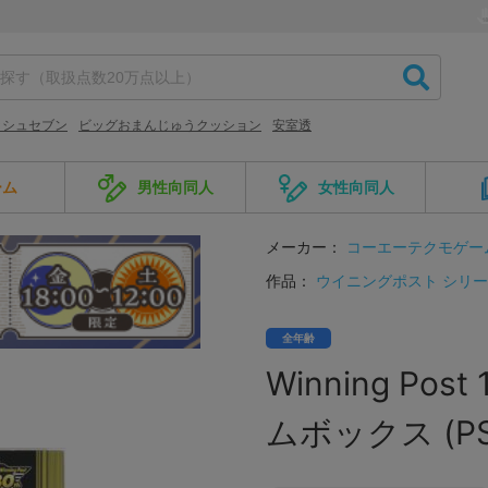
ッシュセブン
ビッグおまんじゅうクッション
安室透
ーム
男性向同人
女性向同人
メーカー：
コーエーテクモゲー
作品：
ウイニングポスト シリ
全年齢
Winning P
ムボックス (PS