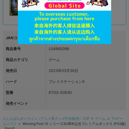
4,481
円 税込
在庫あり
JANコード
4988615183683
商品番号
L04965099
商品カテゴリ
ゲーム
発売日
2023年03月30日
ハード
プレイステーション5
型番
KTGS-50630
発売イベント
らしんばんオンライン（アニメ系グッズ中古販売）TOP
>
ゲーム
>
TVゲー
ムソフト
> Winning Post 10 シリーズ30周年記念プレミアムボックス (PS5版)
【PS5】