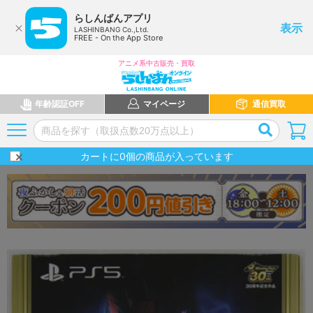
らしんばんアプリ
表示
LASHINBANG Co.,Ltd.
FREE - On the App Store
アニメ系中古販売・買取
年齢認証OFF
マイページ
通信買取
カートに
0
個の商品が入っています