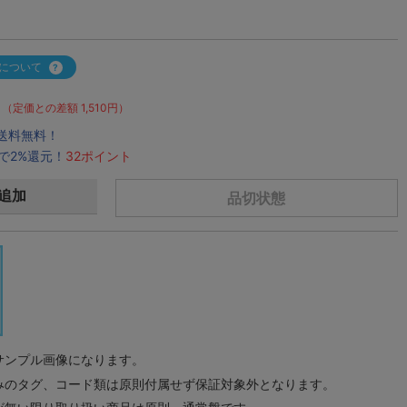
について
（定価との差額 1,510円）
で送料無料！
で2%還元！
32ポイント
追加
品切状態
サンプル画像になります。
みのタグ、コード類は原則付属せず保証対象外となります。