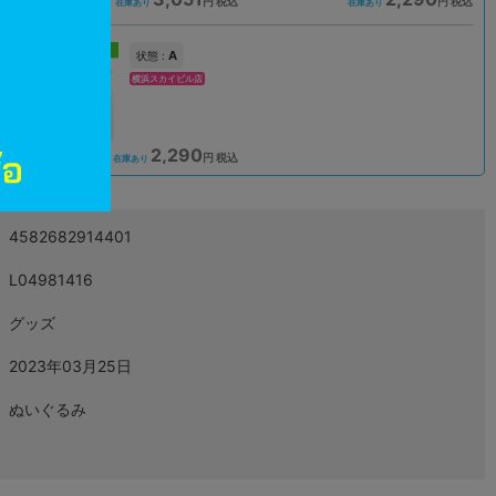
込
円 税込
円 税込
在庫あり
在庫あり
新入荷
A
状態 :
横浜スカイビル店
2,290
込
円 税込
在庫あり
4582682914401
L04981416
グッズ
2023年03月25日
ぬいぐるみ