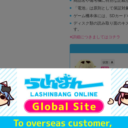
商品名や備考欄に特別な記載
「電池」は原則として保証対
ゲーム機本体には、SDカー
ディスク類の読み取り面のキ
す。
※詳細につきましてはコチラ
A
状態 :
大宮店
1,990
円 税
在庫あり
新入荷
A
状態 :
横浜店
2,290