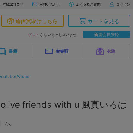
年齢認証OFF
お問い合わせ
よくあるご質問
ログイン
通信買取はこちら
カートを見る
新規会員登録
ゲスト
さん いらっしゃいませ。
書籍
金券類
衣装
tuber/Vtuber
ive friends with u 風真いろは
7人