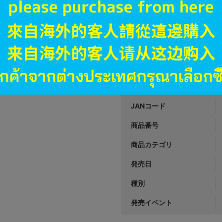
円 税
在庫あり
A
状態 :
名古屋店本館
2,490
円 税
在庫あり
JANコード
商品番号
商品カテゴリ
発売日
種別
発売イベント