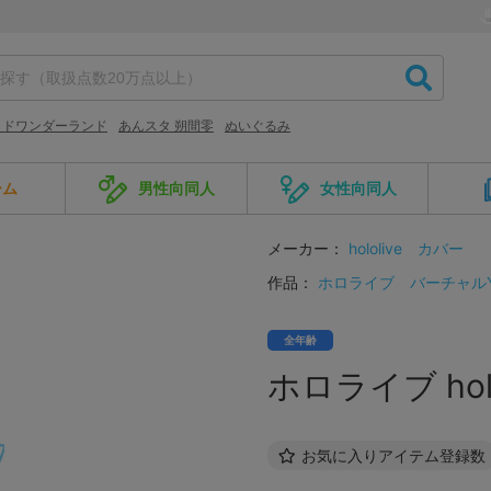
ッドワンダーランド
あんスタ 朔間零
ぬいぐるみ
ーム
男性向同人
女性向同人
メーカー：
hololive
カバー
作品：
ホロライブ
バーチャルYou
全年齢
ホロライブ holol
お気に入りアイテム登録数