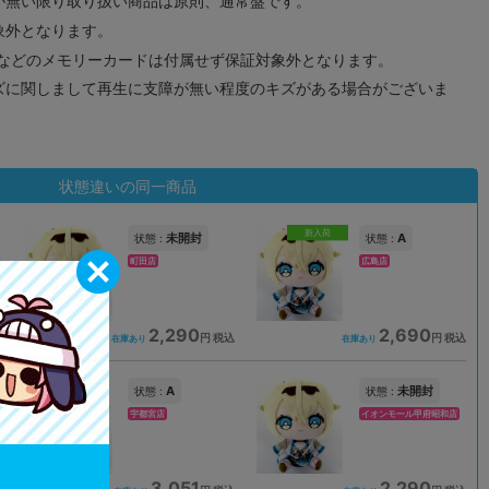
が無い限り取り扱い商品は原則、通常盤です。
象外となります。
ドなどのメモリーカードは付属せず保証対象外となります。
ズに関しまして再生に支障が無い程度のキズがある場合がございま
状態違いの同一商品
新入荷
未開封
A
状態 :
状態 :
町田店
広島店
2,290
2,690
込
円 税込
円 税込
在庫あり
在庫あり
A
未開封
状態 :
状態 :
宇都宮店
イオンモール甲府昭和店
3,051
2,290