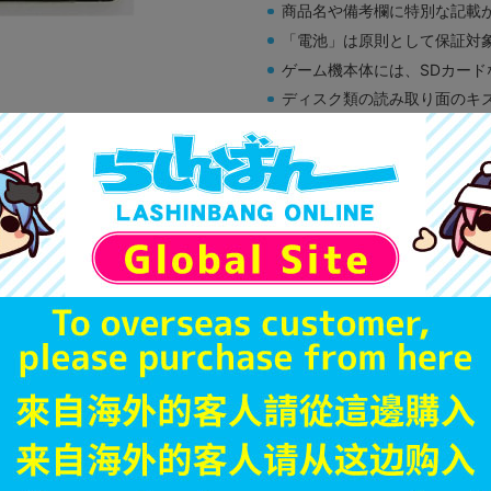
商品名や備考欄に特別な記載
「電池」は原則として保証対
ゲーム機本体には、SDカー
ディスク類の読み取り面のキ
す。
※詳細につきましてはコチラ
B
状態 :
オンライン
590
円 税
在庫あり
JANコード
商品番号