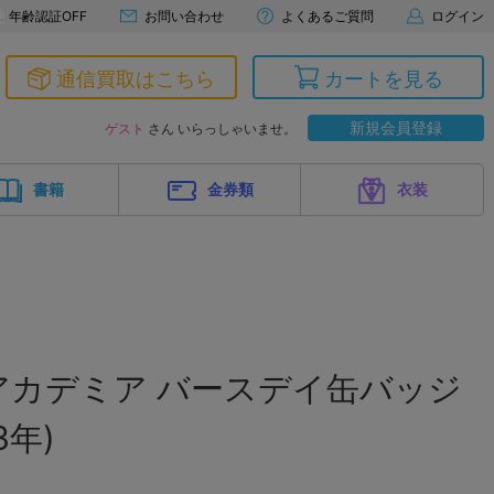
年齢認証OFF
お問い合わせ
よくあるご質問
ログイン
通信買取はこちら
カートを見る
新規会員登録
ゲスト
さん いらっしゃいませ。
書籍
金券類
衣装
アカデミア バースデイ缶バッジ
3年)