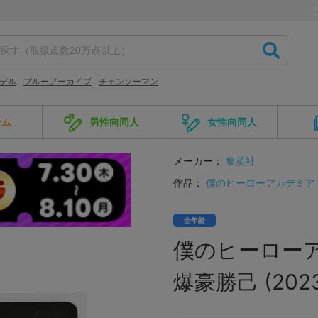
モデル
ブルーアーカイブ
チェンソーマン
ーム
男性向同人
女性向同人
メーカー：
集英社
作品：
僕のヒーローアカデミア
全年齢
僕のヒーロー
爆豪勝己 (202