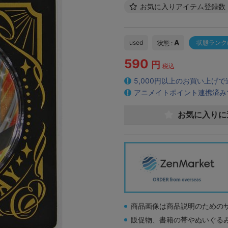
お気に入りアイテム登録数
A
used
状態ランク
状態 :
590
円
税込
5,000円以上のお買い上げ
アニメイトポイント連携済み
お気に入りに
商品画像は商品説明のための
販促物、書籍の帯やぬいぐる