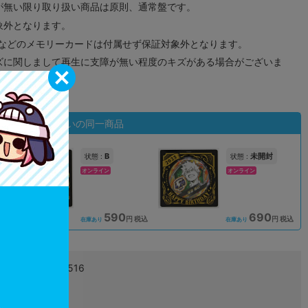
が無い限り取り扱い商品は原則、通常盤です。
象外となります。
ドなどのメモリーカードは付属せず保証対象外となります。
ズに関しまして再生に支障が無い程度のキズがある場合がございま
状態違いの同一商品
B
未開封
状態 :
状態 :
オンライン
オンライン
590
690
込
円 税込
円 税込
在庫あり
在庫あり
4530430445516
L04985804