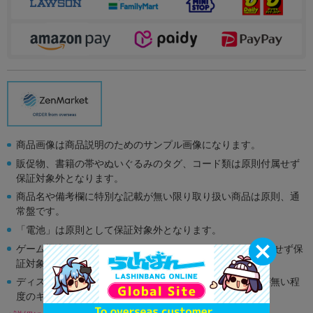
商品画像は商品説明のためのサンプル画像になります。
販促物、書籍の帯やぬいぐるみのタグ、コード類は原則付属せず
保証対象外となります。
商品名や備考欄に特別な記載が無い限り取り扱い商品は原則、通
常盤です。
「電池」は原則として保証対象外となります。
ゲーム機本体には、SDカードなどのメモリーカードは付属せず保
証対象外となります。
ディスク類の読み取り面のキズに関しまして再生に支障が無い程
度のキズがある場合がございます。