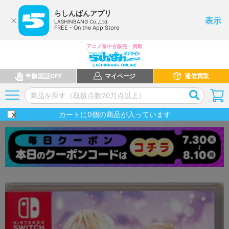
らしんばんアプリ
表示
LASHINBANG Co.,Ltd.
FREE - On the App Store
アニメ系中古販売・買取
年齢認証OFF
マイページ
通信買取
カートに
0
個の商品が入っています