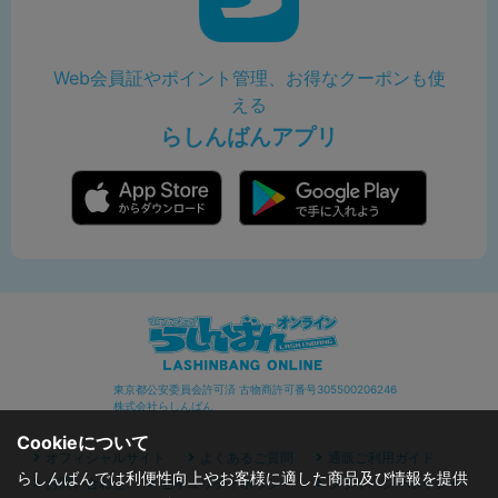
Web会員証やポイント管理、お得なクーポンも使
える
らしんばんアプリ
東京都公安委員会許可済 古物商許可番号305500206246
株式会社らしんばん
Cookieについて
オフィシャルサイト
よくあるご質問
通販ご利用ガイド
らしんばんでは利便性向上やお客様に適した商品及び情報を提供
お問い合わせ
セキュリティポリシー
プライバシーポリシー