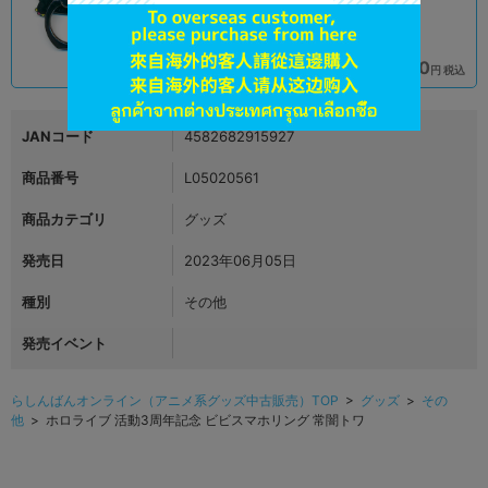
1,690
1,690
円 税込
円 税込
在庫あり
在庫あり
JANコード
4582682915927
商品番号
L05020561
商品カテゴリ
グッズ
発売日
2023年06月05日
種別
その他
発売イベント
らしんばんオンライン（アニメ系グッズ中古販売）TOP
>
グッズ
>
その
他
> ホロライブ 活動3周年記念 ビビスマホリング 常闇トワ