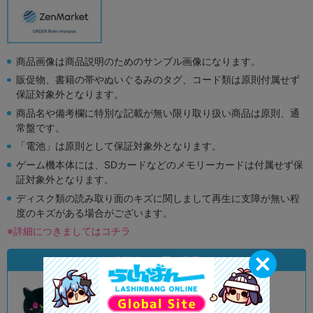
商品画像は商品説明のためのサンプル画像になります。
販促物、書籍の帯やぬいぐるみのタグ、コード類は原則付属せず
保証対象外となります。
商品名や備考欄に特別な記載が無い限り取り扱い商品は原則、通
常盤です。
「電池」は原則として保証対象外となります。
ゲーム機本体には、SDカードなどのメモリーカードは付属せず保
証対象外となります。
ディスク類の読み取り面のキズに関しまして再生に支障が無い程
度のキズがある場合がございます。
※詳細につきましてはコチラ
状態違いの同一商品
未開封
A
状態 :
状態 :
水戸店
宇都宮店