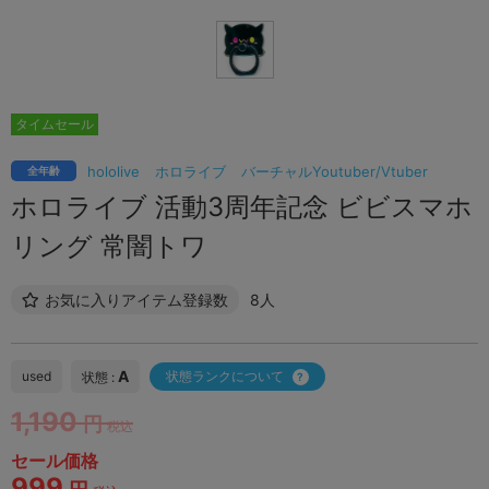
タイムセール
hololive
ホロライブ
バーチャルYoutuber/Vtuber
全年齢
ホロライブ 活動3周年記念 ビビスマホ
リング 常闇トワ
お気に入りアイテム登録数
8人
A
used
状態ランクについて
状態 :
1,190
円
税込
セール価格
999