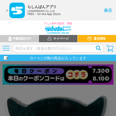
らしんばんアプリ
表示
LASHINBANG Co.,Ltd.
FREE - On the App Store
アニメ系中古販売・買取
年齢認証OFF
マイページ
通信買取
カートに
0
個の商品が入っています