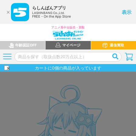
らしんばんアプリ
表示
LASHINBANG Co.,Ltd.
FREE - On the App Store
アニメ系中古販売・買取
年齢認証OFF
マイページ
通信買取
カートに
0
個の商品が入っています