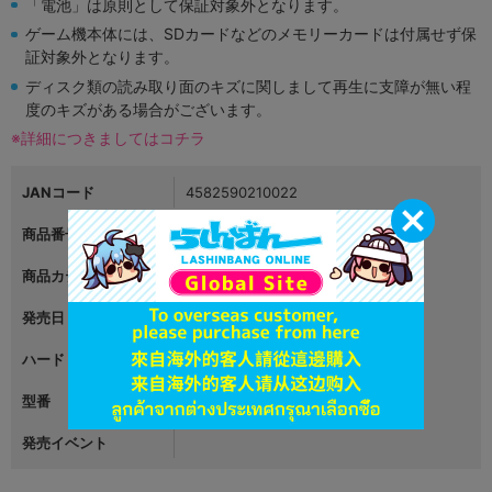
「電池」は原則として保証対象外となります。
ゲーム機本体には、SDカードなどのメモリーカードは付属せず保
証対象外となります。
ディスク類の読み取り面のキズに関しまして再生に支障が無い程
度のキズがある場合がございます。
※詳細につきましてはコチラ
JANコード
4582590210022
商品番号
L05057439
商品カテゴリ
ゲーム
発売日
2023年07月06日
ハード
Nintendo Switch
型番
HAC-P-A9MNA
発売イベント