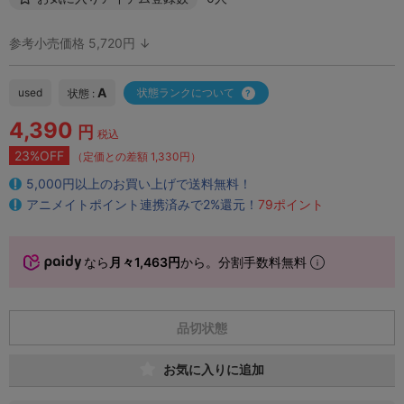
参考小売価格 5,720円 ↓
A
used
状態ランクについて
状態 :
4,390
円
税込
23%OFF
（定価との差額 1,330円）
5,000円以上のお買い上げで送料無料！
アニメイトポイント連携済みで2%還元！
79ポイント
なら
月々1,463円
から。分割手数料無料
品切状態
お気に入りに追加