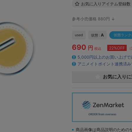
お気に入りアイテム登録数
参考小売価格 880円 ↓
A
used
状態ランク
状態 :
690
円
22%OFF
（
税込
5,000円以上のお買い上げ
アニメイトポイント連携済み
お気に入りに
商品画像は商品説明のための