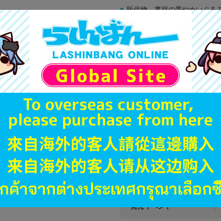
販促物、書籍の帯やぬいぐる
商品名や備考欄に特別な記載
「電池」は原則として保証対
ゲーム機本体には、SDカー
ディスク類の読み取り面のキ
す。
※詳細につきましてはコチラ
JANコード
商品番号
商品カテゴリ
発売日
種別
発売イベント