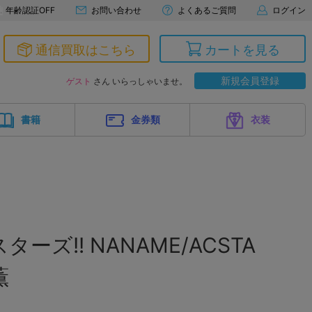
年齢認証OFF
お問い合わせ
よくあるご質問
ログイン
通信買取はこちら
カートを見る
新規会員登録
ゲスト
さん いらっしゃいませ。
書籍
金券類
衣装
ーズ!! NANAME/ACSTA
薫