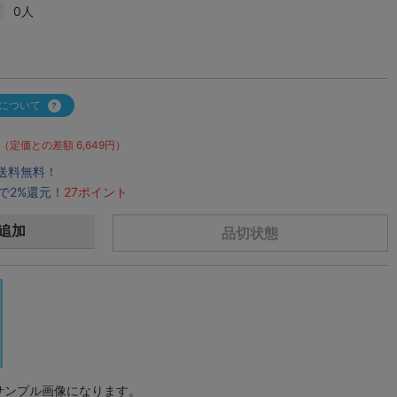
0人
について
（定価との差額 6,649円）
で送料無料！
で2%還元！
27ポイント
追加
品切状態
サンプル画像になります。