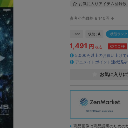
お気に入りアイテム登録数
参考小売価格 8,140円 ↓
A
used
状態ランク
状態 :
1,491
円
82%OFF
税込
5,000円以上のお買い上げ
アニメイトポイント連携済み
お気に入りに
商品画像は商品説明のための