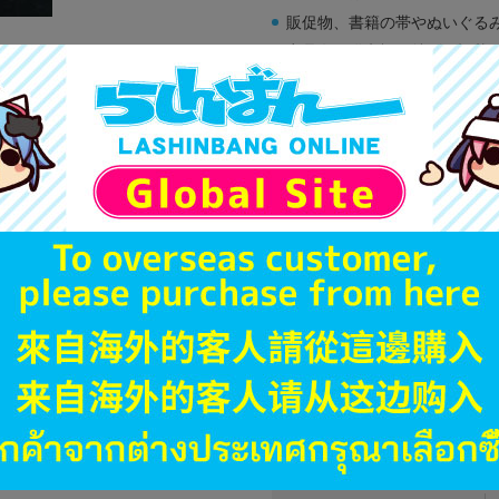
販促物、書籍の帯やぬいぐる
商品名や備考欄に特別な記載
「電池」は原則として保証対
ゲーム機本体には、SDカー
ディスク類の読み取り面のキ
す。
※詳細につきましてはコチラ
JANコード
商品番号
商品カテゴリ
発売日
ハード
型番