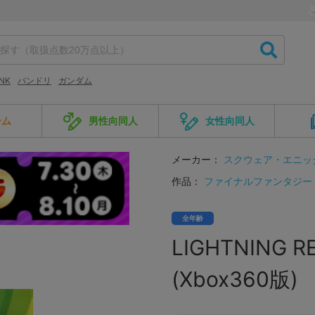
NK
バンドリ
ガンダム
ーム
男性向同人
女性向同人
メーカー：
スクウェア・エニッ
作品：
ファイナルファンタジー
全年齢
LIGHTNING RE
(Xbox360版) 