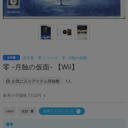
任天堂
零 シリーズ
零 -月蝕の仮面-
全年齢
零 -月蝕の仮面- 【Wii】
お気に入りアイテム登録数
1人
参考小売価格 7,123円 ↓
B
used
状態ランクについて
状態 :
備考