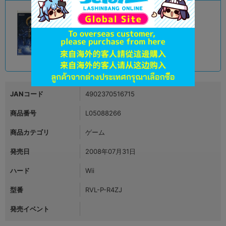
A
状態 :
オンライン
1,190
円 税込
品切状態
JANコード
4902370516715
商品番号
L05088266
商品カテゴリ
ゲーム
発売日
2008年07月31日
ハード
Wii
型番
RVL-P-R4ZJ
発売イベント