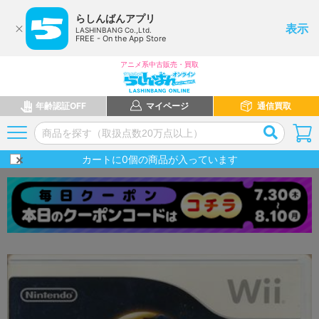
らしんばんアプリ
表示
LASHINBANG Co.,Ltd.
FREE - On the App Store
アニメ系中古販売・買取
年齢認証OFF
マイページ
通信買取
カートに
0
個の商品が入っています