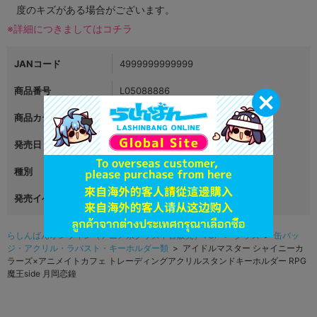
度のキズがある場合がございます。
※詳細につきましてはコチラ
JANコード
4999999999999
商品番号
L05088886
商品カテゴリ
グッズ
発売日
2023年03月08日
種別
アクリルフィギュア
発売イベント
らしんばんオンライン（アニメ系グッズ中古販売）TOP
>
グッズ
>
缶バッ
ジ・アクリル・ラバスト・キーホルダー類
> アイドルマスター シャイニーカ
ラーズ×アニメイトカフェ トレーディングアクリルスタンドキーホルダー RPG
魔王side 月岡恋鐘