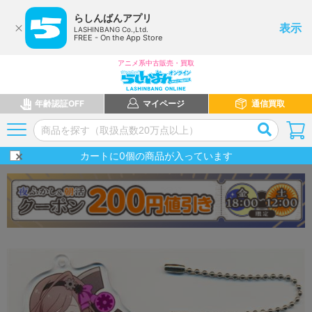
らしんばんアプリ
表示
LASHINBANG Co.,Ltd.
FREE - On the App Store
アニメ系中古販売・買取
年齢認証OFF
マイページ
通信買取
カートに
0
個の商品が入っています