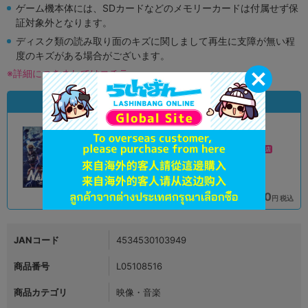
ゲーム機本体には、SDカードなどのメモリーカードは付属せず保
証対象外となります。
ディスク類の読み取り面のキズに関しまして再生に支障が無い程
度のキズがある場合がございます。
※詳細につきましてはコチラ
状態違いの同一商品
A
A
状態 :
状態 :
オンライン
モラージュ菖蒲店
990
1,690
円 税込
円 税込
品切状態
在庫あり
JANコード
4534530103949
商品番号
L05108516
商品カテゴリ
映像・音楽