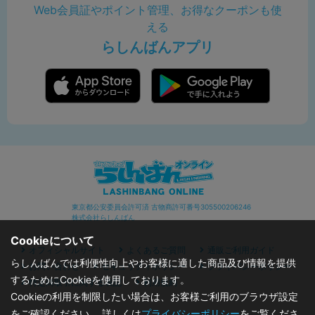
Web会員証やポイント管理、お得なクーポンも使
える
らしんばんアプリ
東京都公安委員会許可済 古物商許可番号305500206246
株式会社らしんばん
Cookieについて
オフィシャルサイト
よくあるご質問
通販ご利用ガイド
らしんばんでは利便性向上やお客様に適した商品及び情報を提供
お問い合わせ
セキュリティポリシー
プライバシーポリシー
するためにCookieを使用しております。
特定商取引に関する表記
利用規約
Cookieの利用を制限したい場合は、お客様ご利用のブラウザ設定
をご確認ください。 詳しくは
プライバシーポリシー
をご覧くださ