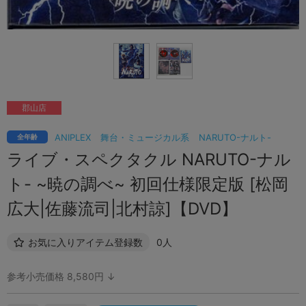
郡山店
ANIPLEX
舞台・ミュージカル系
NARUTO-ナルト-
全年齢
ライブ・スペクタクル NARUTO-ナル
ト- ~暁の調べ~ 初回仕様限定版 [松岡
広大|佐藤流司|北村諒]【DVD】
お気に入りアイテム登録数
0人
参考小売価格 8,580円 ↓