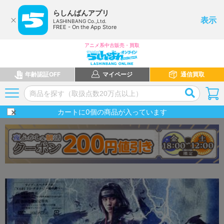
らしんばんアプリ
表示
LASHINBANG Co.,Ltd.
FREE - On the App Store
アニメ系中古販売・買取
年齢認証OFF
マイページ
通信買取
カートに
0
個の商品が入っています