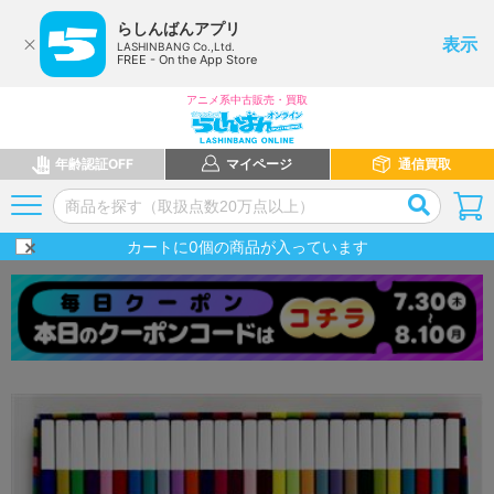
らしんばんアプリ
表示
LASHINBANG Co.,Ltd.
FREE - On the App Store
アニメ系中古販売・買取
年齢認証OFF
マイページ
通信買取
カートに
0
個の商品が入っています