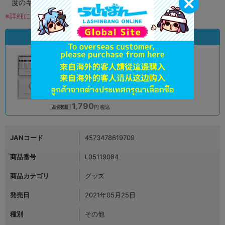
度のキズがある場合がございます。
※詳細につきましてはコチラ
状態違いの同一商品
A
状態 :
オンライン
1,790
円 税込
品切状態
JANコード
4573478619709
商品番号
L05119084
商品カテゴリ
グッズ
発売日
2021年05月25日
種別
その他