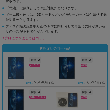
常盤です。
「電池」は原則として保証対象外となります。
ゲーム機本体には、SDカードなどのメモリーカードは付属せず保
証対象外となります。
ディスク類の読み取り面のキズに関しまして再生に支障が無い程
度のキズがある場合がございます。
※詳細につきましてはコチラ
状態違いの同一商品
A
A
状態 :
状態 :
オンライン
水戸店
2,490
7,524
円 税込
円 税込
在庫あり
在庫あり
A
A
状態 :
状態 :
池袋キャラパレス
金沢店