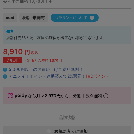
参考小売価格 10,780円 ↓
未開封
used
状態ランクについて
状態 :
備考
店舗併売品の為、在庫の確保が出来ない事がございます。
8,910
円
税込
17%OFF
（定価との差額 1,870円）
5,000円以上のお買い上げで送料無料！
アニメイトポイント連携済みで2%還元！
162ポイント
なら
月々2,970円
から。分割手数料無料
品切状態
お気に入りに追加