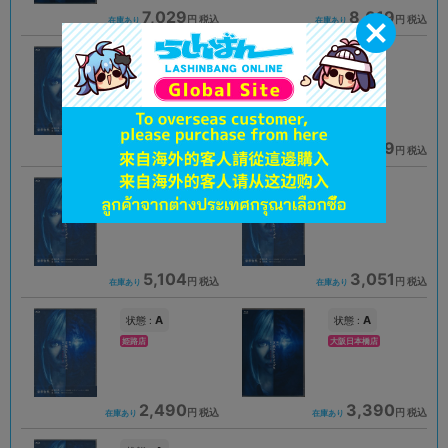
7,029
8,019
円 税込
円 税込
在庫あり
在庫あり
A
A
状態 :
状態 :
神戸店
仙台店
3,232
6,039
円 税込
円 税込
在庫あり
在庫あり
B
A
状態 :
状態 :
立川店2号館
京都店２号館
5,104
3,051
円 税込
円 税込
在庫あり
在庫あり
A
A
状態 :
状態 :
姫路店
大阪日本橋店
2,490
3,390
円 税込
円 税込
在庫あり
在庫あり