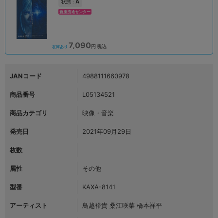
A
状態 :
新座流通センター
7,090
円 税込
在庫あり
JANコード
4988111660978
商品番号
L05134521
商品カテゴリ
映像・音楽
発売日
2021年09月29日
枚数
属性
その他
型番
KAXA-8141
アーティスト
鳥越裕貴 桑江咲菜 橋本祥平