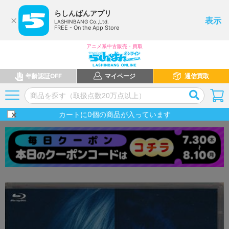
らしんばんアプリ
表示
LASHINBANG Co.,Ltd.
FREE - On the App Store
アニメ系中古販売・買取
年齢認証OFF
マイページ
通信買取
カートに
0
個の商品が入っています