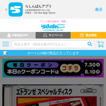
らしんばんアプリ
表示
LASHINBANG Co.,Ltd.
FREE - On the App Store
アニメ系中古販売・買取
年齢認証OFF
マイページ
通信買取
カートに
0
個の商品が入っています