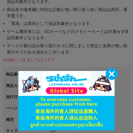
保証対象外となります。
商品名や備考欄に特別な記載が無い限り取り扱い商品は原則、通
常盤です。
「電池」は原則として保証対象外となります。
ゲーム機本体には、SDカードなどのメモリーカードは付属せず保
証対象外となります。
ディスク類の読み取り面のキズに関しまして再生に支障が無い程
度のキズがある場合がございます。
※詳細につきましてはコチラ
商品番号
L05141146
商品カテゴリ
男性向同人
発行日
2014年08月17日
ページ
1
種別
音楽
サイズ
CD