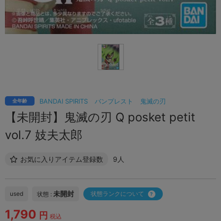
BANDAI SPIRITS
バンプレスト
鬼滅の刃
全年齢
【未開封】鬼滅の刃 Q posket petit
vol.7 妓夫太郎
お気に入りアイテム登録数
9人
未開封
used
状態ランクについて
状態 :
1,790
円
税込