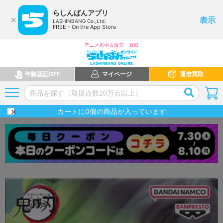
らしんばんアプリ
表示
LASHINBANG Co.,Ltd.
FREE - On the App Store
アニメ系中古販売・買取
年齢認証OFF
マイページ
通信買取
カートに
0
個の商品が入っています