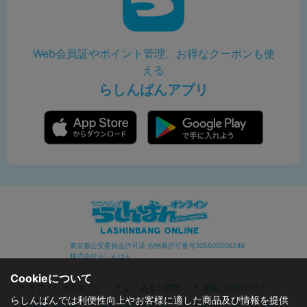
Web会員証やポイント管理、お得なクーポンも使
える
らしんばんアプリ
東京都公安委員会許可済 古物商許可番号305500206246
株式会社らしんばん
Cookieについて
オフィシャルサイト
よくあるご質問
通販ご利用ガイド
らしんばんでは利便性向上やお客様に適した商品及び情報を提供
お問い合わせ
セキュリティポリシー
プライバシーポリシー