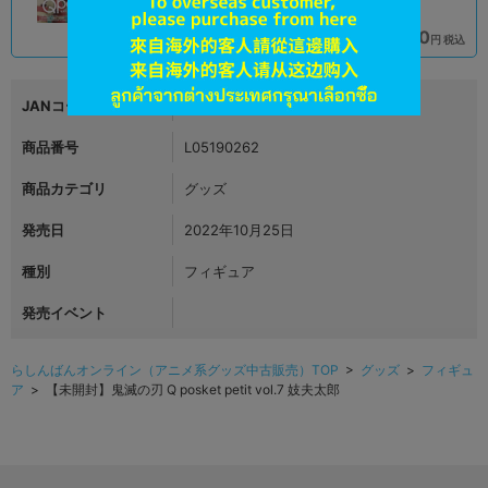
1,790
1,790
円 税込
円 税込
品切状態
在庫あり
JANコード
4999999999999
商品番号
L05190262
商品カテゴリ
グッズ
発売日
2022年10月25日
種別
フィギュア
発売イベント
らしんばんオンライン（アニメ系グッズ中古販売）TOP
>
グッズ
>
フィギュ
ア
> 【未開封】鬼滅の刃 Q posket petit vol.7 妓夫太郎