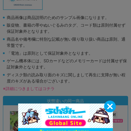
商品画像は商品説明のためのサンプル画像になります。
販促物、書籍の帯やぬいぐるみのタグ、コード類は原則付属せず
保証対象外となります。
商品名や備考欄に特別な記載が無い限り取り扱い商品は原則、通
常盤です。
「電池」は原則として保証対象外となります。
ゲーム機本体には、SDカードなどのメモリーカードは付属せず保
証対象外となります。
ディスク類の読み取り面のキズに関しまして再生に支障が無い程
度のキズがある場合がございます。
※詳細につきましてはコチラ
状態違いの同一商品
A
未開封
状態 :
状態 :
オンライン
イオンモール旭川駅前店