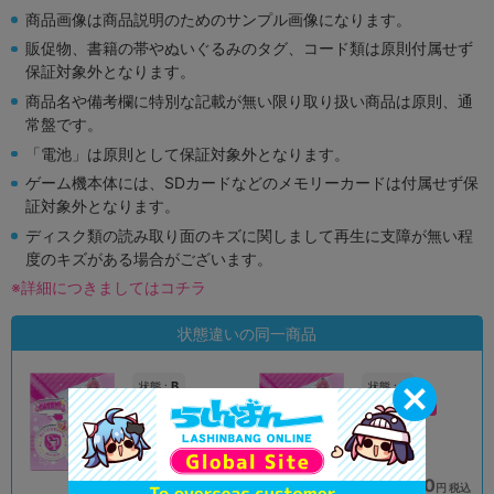
商品画像は商品説明のためのサンプル画像になります。
販促物、書籍の帯やぬいぐるみのタグ、コード類は原則付属せず
保証対象外となります。
商品名や備考欄に特別な記載が無い限り取り扱い商品は原則、通
常盤です。
「電池」は原則として保証対象外となります。
ゲーム機本体には、SDカードなどのメモリーカードは付属せず保
証対象外となります。
ディスク類の読み取り面のキズに関しまして再生に支障が無い程
度のキズがある場合がございます。
※詳細につきましてはコチラ
状態違いの同一商品
B
B
状態 :
状態 :
新座流通センター
新座流通センター
580
590
円 税込
円 税込
在庫あり
在庫あり