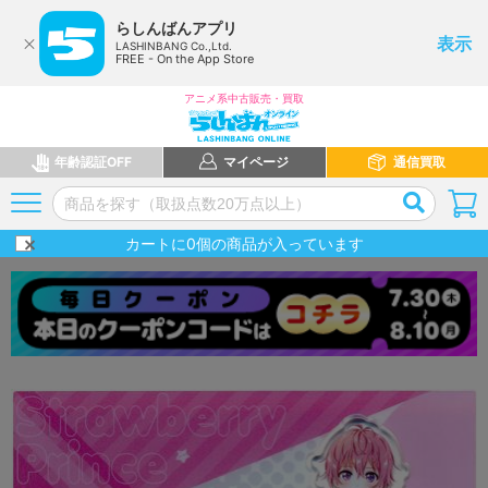
らしんばんアプリ
表示
LASHINBANG Co.,Ltd.
FREE - On the App Store
アニメ系中古販売・買取
年齢認証OFF
マイページ
通信買取
カートに
0
個の商品が入っています