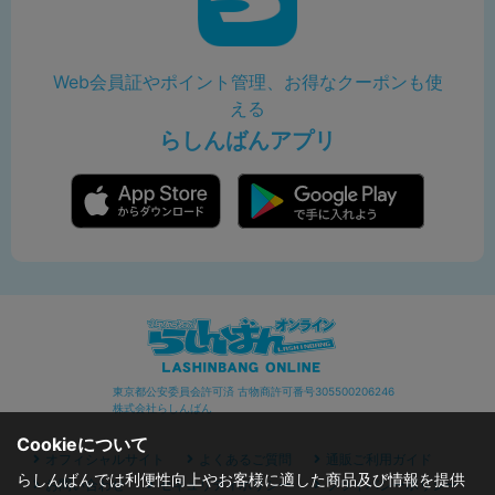
Web会員証やポイント管理、お得なクーポンも使
える
らしんばんアプリ
東京都公安委員会許可済 古物商許可番号305500206246
株式会社らしんばん
Cookieについて
オフィシャルサイト
よくあるご質問
通販ご利用ガイド
らしんばんでは利便性向上やお客様に適した商品及び情報を提供
お問い合わせ
セキュリティポリシー
プライバシーポリシー