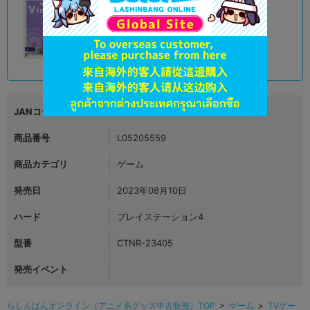
B
状態 :
大阪日本橋店
2,024
円 税込
在庫あり
JANコード
4995857097678
商品番号
L05205559
商品カテゴリ
ゲーム
発売日
2023年08月10日
ハード
プレイステーション4
型番
CTNR-23405
発売イベント
らしんばんオンライン（アニメ系グッズ中古販売）TOP
>
ゲーム
>
TVゲー