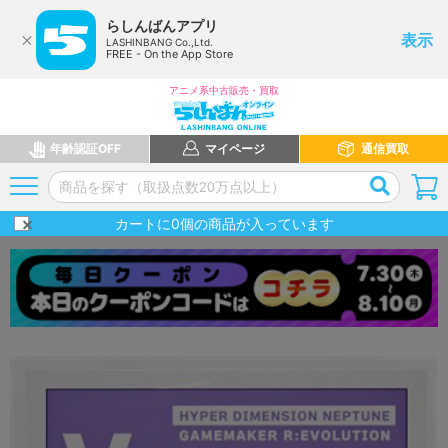
らしんばんアプリ
表示
LASHINBANG Co.,Ltd.
FREE - On the App Store
アニメ系中古販売・買取
年齢認証OFF
マイページ
通信買取
カートに
0
個の商品が入っています