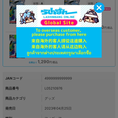
A
A
状態 :
状態 :
オンライン
イオンモール旭川駅前店
1,520
1,690
円 税込
円 税込
在庫あり
在庫あり
新入荷
未開封
状態 :
新潟店
1,290
円 税込
在庫あり
JANコード
4999999999999
商品番号
L05210976
商品カテゴリ
グッズ
発売日
2023年04月25日