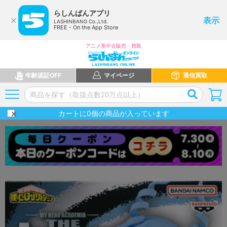
らしんばんアプリ
表示
LASHINBANG Co.,Ltd.
FREE - On the App Store
アニメ系中古販売・買取
年齢認証OFF
マイページ
通信買取
カートに
0
個の商品が入っています