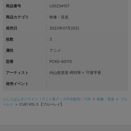
商品番号
L05234107
商品カテゴリ
映像・音楽
発売日
2022年07月20日
枚数
3
属性
アニメ
型番
PCXG-60115
アーティスト
内山悠里菜 稗田寧々 守屋亨香
発売イベント
らしんばんオンライン（アニメ系グッズ中古販売）TOP
>
映像・音楽
>
ブル
ーレイ
> CUE! VOL.5 【ブルーレイ】