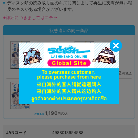
ディスク類の読み取り面のキズに関しまして再生に支障が無い程
度のキズがある場合がございます。
※詳細につきましてはコチラ
状態違いの同一商品
A
A
状態 :
状態 :
オンライン
大阪梅田店
1,590
1,782
円 税込
円 税込
在庫あり
在庫あり
A
状態 :
豊橋店
1,190
円 税込
在庫あり
JANコード
4988013954588