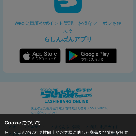
Web会員証やポイント管理、お得なクーポンも使
える
らしんばんアプリ
東京都公安委員会許可済 古物商許可番号305500206246
株式会社らしんばん
Cookieについて
オフィシャルサイト
よくあるご質問
通販ご利用ガイド
らしんばんでは利便性向上やお客様に適した商品及び情報を提供
お問い合わせ
セキュリティポリシー
プライバシーポリシー