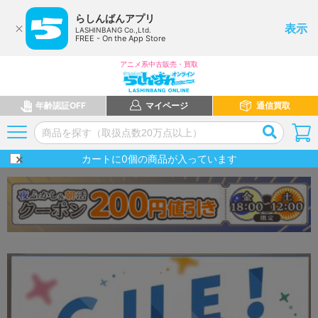
らしんばんアプリ
表示
LASHINBANG Co.,Ltd.
FREE - On the App Store
アニメ系中古販売・買取
年齢認証OFF
マイページ
通信買取
カートに
0
個の商品が入っています