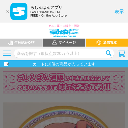
らしんばんアプリ
表示
LASHINBANG Co.,Ltd.
FREE - On the App Store
アニメ系中古販売・買取
年齢認証OFF
マイページ
通信買取
カートに
0
個の商品が入っています