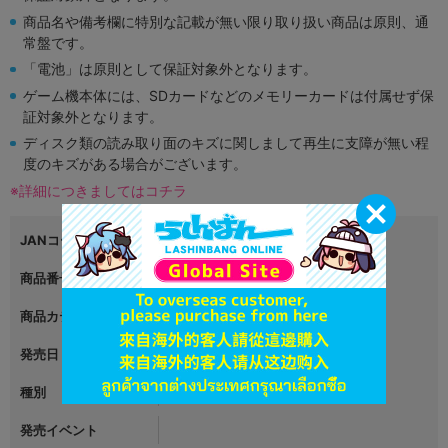
商品名や備考欄に特別な記載が無い限り取り扱い商品は原則、通
常盤です。
「電池」は原則として保証対象外となります。
ゲーム機本体には、SDカードなどのメモリーカードは付属せず保
証対象外となります。
ディスク類の読み取り面のキズに関しまして再生に支障が無い程
度のキズがある場合がございます。
※詳細につきましてはコチラ
JANコード
4999999999999
商品番号
L05250223
商品カテゴリ
グッズ
発売日
2023年05月20日
種別
缶バッジ
発売イベント