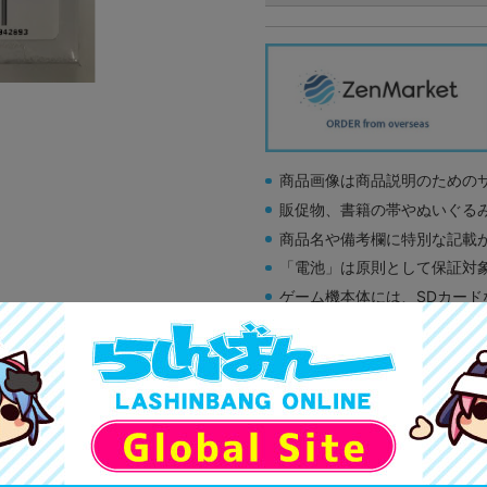
商品画像は商品説明のための
販促物、書籍の帯やぬいぐる
商品名や備考欄に特別な記載
「電池」は原則として保証対
ゲーム機本体には、SDカー
ディスク類の読み取り面のキ
す。
※詳細につきましてはコチラ
A
状態 :