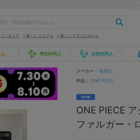
 フィギュア
一番くじ ヒロアカ
一番くじ ドラゴンボール
ーム
男性向同人
女性向同人
メーカー：
集英社
作品：
ONE PIECE
全年齢
ONE PIECE
ファルガー・