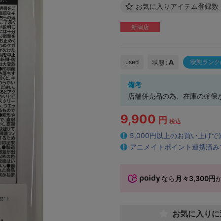
お気に入りアイテム登録数
新潟店
A
used
状態ランク
状態 :
備考
店舗併売品の為、在庫の確保
9,900
円
税込
5,000円以上のお買い上げ
アニメイトポイント連携済み
なら
月々3,300円
お気に入りに