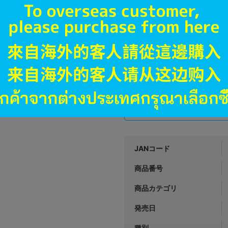
オンライン
2,390
円 税
品切状態
A
状態 :
長野店
3,051
円 税
在庫あり
JANコード
商品番号
商品カテゴリ
発売日
種別