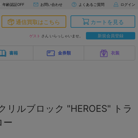
年齢認証OFF
お問い合わせ
よくあるご質問
ログイン
通信買取はこちら
カートを見る
新規会員登録
ゲスト
さん いらっしゃいませ。
書籍
金券類
衣装
 アクリルブロック "HEROES" トラ
ロー