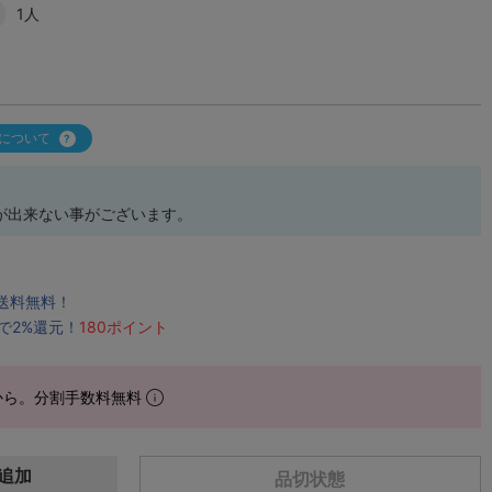
1人
について
が出来ない事がございます。
で送料無料！
で2%還元！
180ポイント
から。分割手数料無料
追加
品切状態