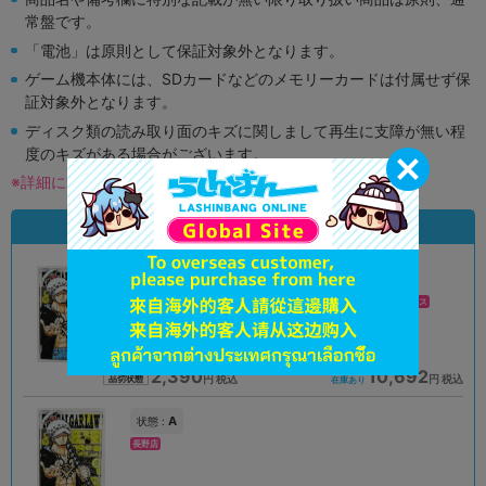
常盤です。
「電池」は原則として保証対象外となります。
ゲーム機本体には、SDカードなどのメモリーカードは付属せず保
証対象外となります。
ディスク類の読み取り面のキズに関しまして再生に支障が無い程
度のキズがある場合がございます。
※詳細につきましてはコチラ
状態違いの同一商品
A
A
状態 :
状態 :
オンライン
池袋キャラパレス
2,390
10,692
円 税込
円 税込
品切状態
在庫あり
A
状態 :
長野店