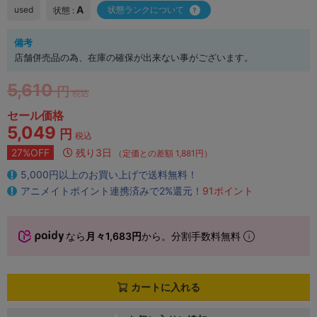
A
used
状態ランクについて
状態 :
備考
店舗併売品の為、在庫の確保が出来ない事がございます。
5,610
円
税込
セール価格
5,049
円
税込
27%OFF
残り3日
（定価との差額 1,881円）
5,000円以上のお買い上げで送料無料！
アニメイトポイント連携済みで2%還元！
91ポイント
なら
月々1,683円
から。分割手数料無料
カートに入れる