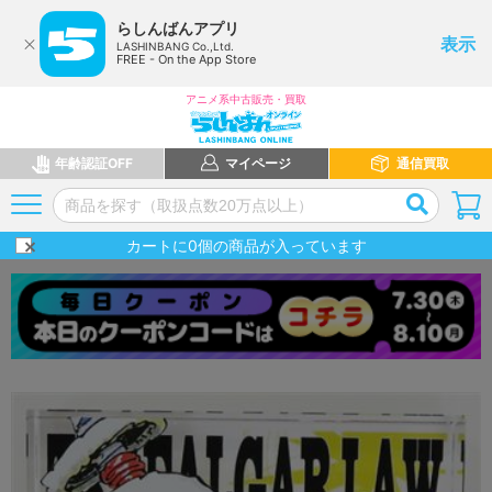
らしんばんアプリ
表示
LASHINBANG Co.,Ltd.
FREE - On the App Store
アニメ系中古販売・買取
年齢認証OFF
マイページ
通信買取
カートに
0
個の商品が入っています