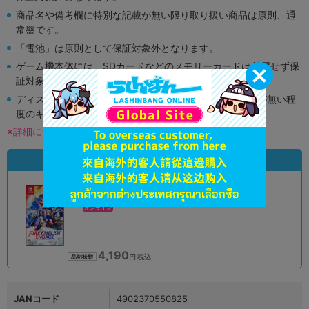
商品名や備考欄に特別な記載が無い限り取り扱い商品は原則、通
常盤です。
「電池」は原則として保証対象外となります。
ゲーム機本体には、SDカードなどのメモリーカードは付属せず保
証対象外となります。
ディスク類の読み取り面のキズに関しまして再生に支障が無い程
度のキズがある場合がございます。
※詳細につきましてはコチラ
状態違いの同一商品
A
状態 :
オンライン
4,190
円 税込
品切状態
JANコード
4902370550825