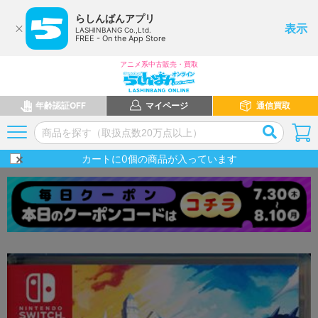
らしんばんアプリ
表示
LASHINBANG Co.,Ltd.
FREE - On the App Store
アニメ系中古販売・買取
年齢認証OFF
マイページ
通信買取
カートに
0
個の商品が入っています