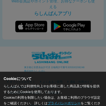
Web会員証やポイント管理、お得なクーポンも使
える
らしんばんアプリ
東京都公安委員会許可済 古物商許可番号305500206246
株式会社らしんばん
Cookieについて
オフィシャルサイト
よくあるご質問
通販ご利用ガイド
らしんばんでは利便性向上やお客様に適した商品及び情報を提供
お問い合わせ
セキュリティポリシー
プライバシーポリシー
するためにCookieを使用しております。
特定商取引に関する表記
利用規約
Cookieの利用を制限したい場合は、お客様ご利用のブラウザ設定
をご確認ください。 詳しくは
プライバシーポリシー
をご覧くださ
©2019 - 2026 Lashinbang Co.,Ltd.