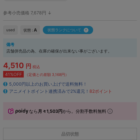
参考小売価格 7,678円 ↓
A
used
状態ランクについて
状態 :
備考
店舗併売品の為、在庫の確保が出来ない事がございます。
4,510
円
税込
41%OFF
（定価との差額 3,168円）
5,000円以上のお買い上げで送料無料！
アニメイトポイント連携済みで2%還元！
82ポイント
なら
月々1,503円
から。分割手数料無料
品切状態