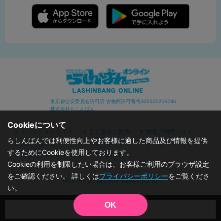
東京都公安委員会許可済 古物商許可番号305500206246
株式会社らしんばん
Cookieについて
オフィシャルサイト
よくあるご質問
通販ご利用ガイド
らしんばんでは利便性向上やお客様に適した商品及び情報を提供
お問い合わせ
セキュリティポリシー
プライバシーポリシー
するためにCookieを使用しております。
特定商取引に関する表記
利用規約
Cookieの利用を制限したい場合は、お客様ご利用のブラウザ設定
をご確認ください。 詳しくは
プライバシーポリシー
をご覧くださ
©2019 - 2026 Lashinbang Co.,Ltd.
い。
OK
品切状態