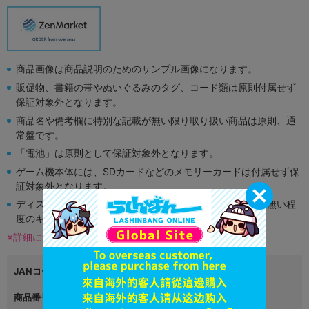
商品画像は商品説明のためのサンプル画像になります。
販促物、書籍の帯やぬいぐるみのタグ、コード類は原則付属せず
保証対象外となります。
商品名や備考欄に特別な記載が無い限り取り扱い商品は原則、通
常盤です。
「電池」は原則として保証対象外となります。
ゲーム機本体には、SDカードなどのメモリーカードは付属せず保
証対象外となります。
ディスク類の読み取り面のキズに関しまして再生に支障が無い程
度のキズがある場合がございます。
※詳細につきましてはコチラ
JANコード
6942089908072
商品番号
L05288695