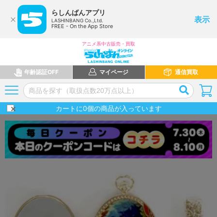
らしんばんアプリ
表示
LASHINBANG Co.,Ltd.
FREE - On the App Store
アニメ系中古販売・買取
年齢認証OFF
マイページ
通信買取
カートに
0
個の商品が入っています