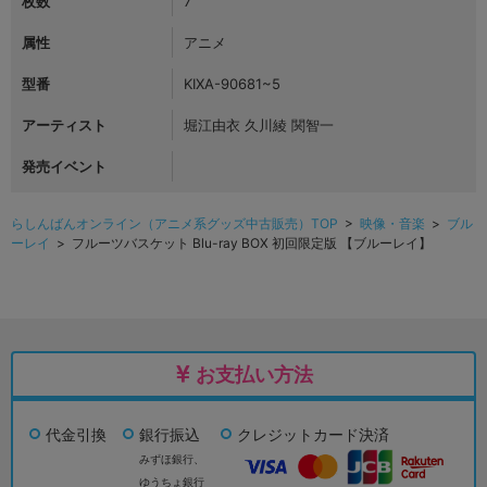
枚数
7
属性
アニメ
型番
KIXA-90681~5
アーティスト
堀江由衣 久川綾 関智一
発売イベント
らしんばんオンライン（アニメ系グッズ中古販売）TOP
>
映像・音楽
>
ブル
ーレイ
> フルーツバスケット Blu-ray BOX 初回限定版 【ブルーレイ】
お支払い方法
代金引換
銀行振込
クレジットカード決済
みずほ銀行、
ゆうちょ銀行