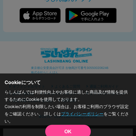
東京都公安委員会許可済 古物商許可番号305500206246
株式会社らしんばん
Cookieについて
オフィシャルサイト
よくあるご質問
通販ご利用ガイド
らしんばんでは利便性向上やお客様に適した商品及び情報を提供
お問い合わせ
セキュリティポリシー
プライバシーポリシー
するためにCookieを使用しております。
特定商取引に関する表記
利用規約
Cookieの利用を制限したい場合は、お客様ご利用のブラウザ設定
をご確認ください。 詳しくは
プライバシーポリシー
をご覧くださ
©2019 - 2026 Lashinbang Co.,Ltd.
い。
OK
品切状態