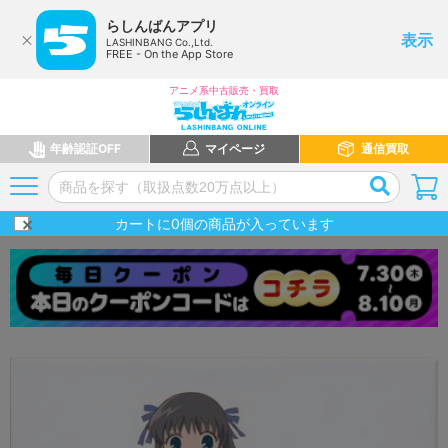
らしんばんアプリ
表示
LASHINBANG Co.,Ltd.
FREE - On the App Store
アニメ系中古販売・買取
年齢認証OFF
マイページ
通信買取
カートに
0
個の商品が入っています