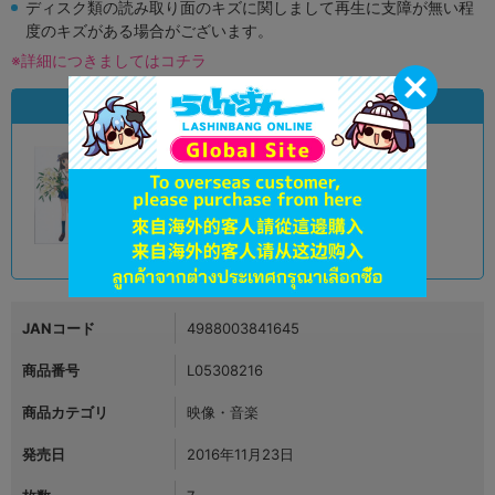
ディスク類の読み取り面のキズに関しまして再生に支障が無い程
度のキズがある場合がございます。
※詳細につきましてはコチラ
状態違いの同一商品
A
状態 :
オンライン
9,990
円 税込
品切状態
JANコード
4988003841645
商品番号
L05308216
商品カテゴリ
映像・音楽
発売日
2016年11月23日