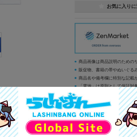
お気に入りに
商品画像は商品説明のための
販促物、書籍の帯やぬいぐる
商品名や備考欄に特別な記載
「電池」は原則として保証対
ゲーム機本体には、SDカー
ディスク類の読み取り面のキ
す。
※詳細につきましてはコチラ