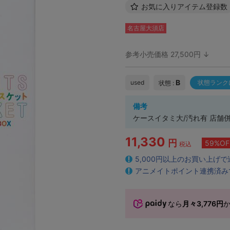
お気に入りアイテム登録数
名古屋大須店
参考小売価格 27,500円 ↓
B
used
状態ランク
状態 :
備考
ケースイタミ大/汚れ有 店舗
11,330
円
59%OF
税込
5,000円以上のお買い上げ
アニメイトポイント連携済み
なら
月々3,776円