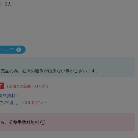
0人
について
併売品の為、在庫の確保が出来ない事がございます。
F
（定価との差額 16,170円）
で送料無料！
で2%還元！
206ポイント
から。分割手数料無料