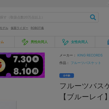
モデル
仮面ライダー
ROBOT魂
ーム
男性向同人
女性向同人
メーカー：
KING RECORDS
作品：
フルーツバスケット
全年齢
フルーツバスケッ
【ブルーレイ