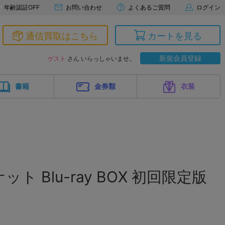
年齢認証OFF
お問い合わせ
よくあるご質問
ログイン
通信買取はこちら
カートを見る
新規会員登録
ゲスト
さん いらっしゃいませ。
書籍
金券類
衣装
ト Blu-ray BOX 初回限定版
】