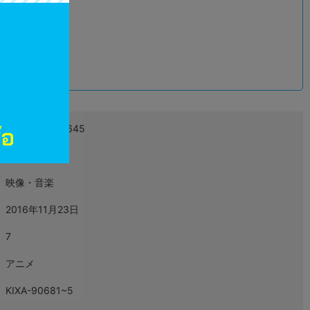
込
4988003841645
L05308216
映像・音楽
2016年11月23日
7
アニメ
KIXA-90681~5