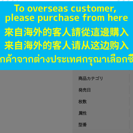
A
状態 :
オンライン
9,990
円 税
品切状態
JANコード
商品番号
商品カテゴリ
発売日
枚数
属性
型番