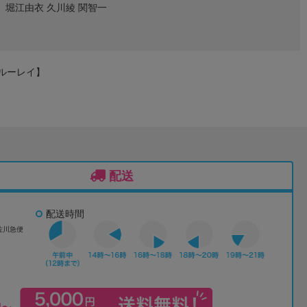
堀江由衣 久川綾 関智一
ブルーレイ】
配送
配送時間
佐川急便