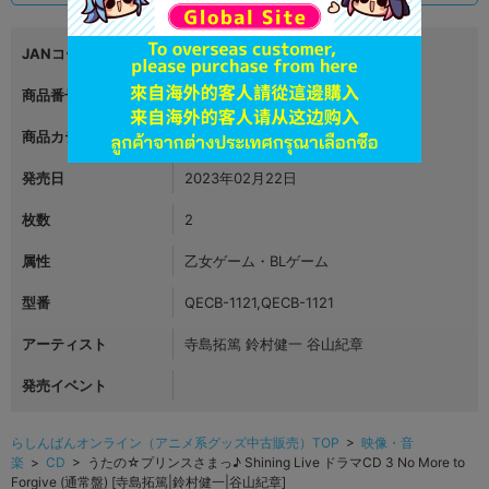
JANコード
4988003606916
商品番号
L05309276
商品カテゴリ
映像・音楽
発売日
2023年02月22日
枚数
2
属性
乙女ゲーム・BLゲーム
型番
QECB-1121,QECB-1121
アーティスト
寺島拓篤 鈴村健一 谷山紀章
発売イベント
らしんばんオンライン（アニメ系グッズ中古販売）TOP
>
映像・音
楽
>
CD
> うたの☆プリンスさまっ♪ Shining Live ドラマCD 3 No More to
Forgive (通常盤) [寺島拓篤|鈴村健一|谷山紀章]