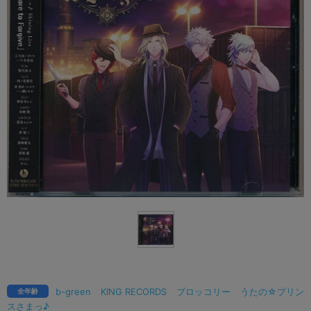
b-green
KING RECORDS
ブロッコリー
うたの☆プリン
全年齢
スさまっ♪