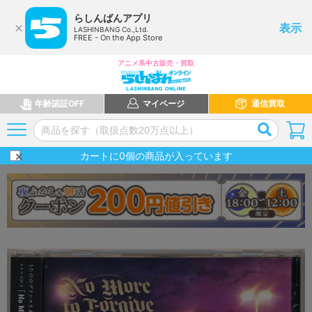
らしんばんアプリ
表示
LASHINBANG Co.,Ltd.
FREE - On the App Store
アニメ系中古販売・買取
年齢認証OFF
マイページ
通信買取
カートに
0
個の商品が入っています