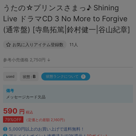
うたの☆プリンスさまっ♪ Shining
Live ドラマCD 3 No More to Forgive
(通常盤) [寺島拓篤|鈴村健一|谷山紀章]
お気に入りアイテム登録数
11人
参考小売価格 2,750円 ↓
B
used
状態ランクについて
状態 :
備考
メッセージカード欠品
590
円
税込
79%OFF
（定価との差額 2,160円）
5,000円以上のお買い上げで送料無料！
アニメイトポイント連携済みで2%還元！
10ポイント