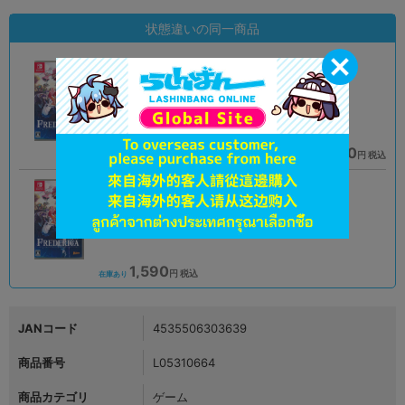
状態違いの同一商品
A
A
状態 :
状態 :
柏モディ店
横浜店
2,079
1,690
円 税込
円 税込
在庫あり
在庫あり
A
状態 :
札幌店本館
1,590
円 税込
在庫あり
JANコード
4535506303639
商品番号
L05310664
商品カテゴリ
ゲーム