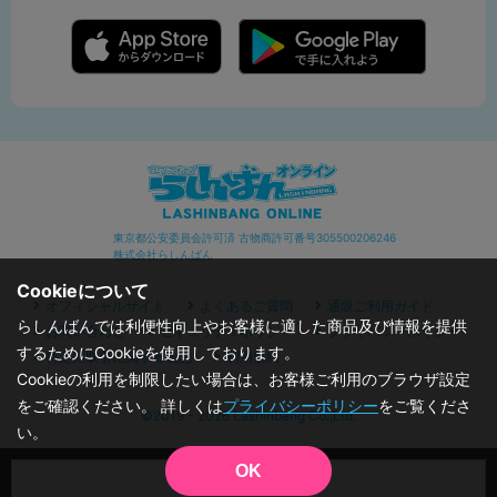
東京都公安委員会許可済 古物商許可番号305500206246
株式会社らしんばん
Cookieについて
オフィシャルサイト
よくあるご質問
通販ご利用ガイド
らしんばんでは利便性向上やお客様に適した商品及び情報を提供
お問い合わせ
セキュリティポリシー
プライバシーポリシー
するためにCookieを使用しております。
特定商取引に関する表記
利用規約
Cookieの利用を制限したい場合は、お客様ご利用のブラウザ設定
をご確認ください。 詳しくは
プライバシーポリシー
をご覧くださ
©2019 - 2026 Lashinbang Co.,Ltd.
い。
OK
品切状態