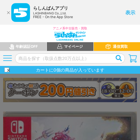
らしんばんアプリ
表示
LASHINBANG Co.,Ltd.
FREE - On the App Store
アニメ系中古販売・買取
年齢認証OFF
マイページ
通信買取
カートに
0
個の商品が入っています