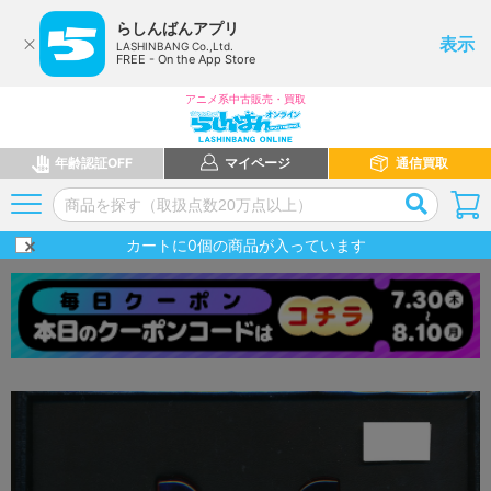
らしんばんアプリ
表示
LASHINBANG Co.,Ltd.
FREE - On the App Store
アニメ系中古販売・買取
年齢認証OFF
マイページ
通信買取
カートに
0
個の商品が入っています