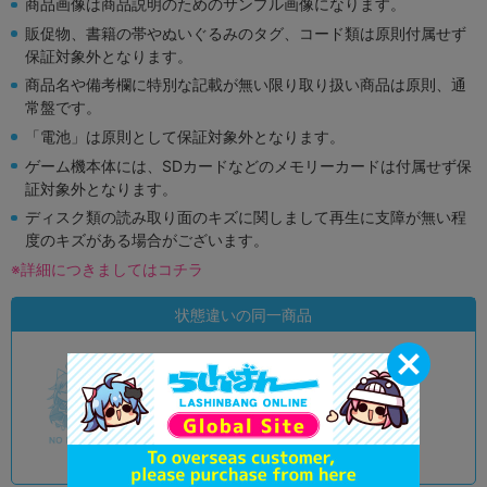
商品画像は商品説明のためのサンプル画像になります。
販促物、書籍の帯やぬいぐるみのタグ、コード類は原則付属せず
保証対象外となります。
商品名や備考欄に特別な記載が無い限り取り扱い商品は原則、通
常盤です。
「電池」は原則として保証対象外となります。
ゲーム機本体には、SDカードなどのメモリーカードは付属せず保
証対象外となります。
ディスク類の読み取り面のキズに関しまして再生に支障が無い程
度のキズがある場合がございます。
※詳細につきましてはコチラ
状態違いの同一商品
A
状態 :
オンライン
7,190
円 税込
品切状態