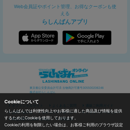
Web会員証やポイント管理、お得なクーポンも使
える
らしんばんアプリ
東京都公安委員会許可済 古物商許可番号305500206246
株式会社らしんばん
Cookieについて
オフィシャルサイト
よくあるご質問
通販ご利用ガイド
らしんばんでは利便性向上やお客様に適した商品及び情報を提供
お問い合わせ
セキュリティポリシー
プライバシーポリシー
するためにCookieを使用しております。
特定商取引に関する表記
利用規約
Cookieの利用を制限したい場合は、お客様ご利用のブラウザ設定