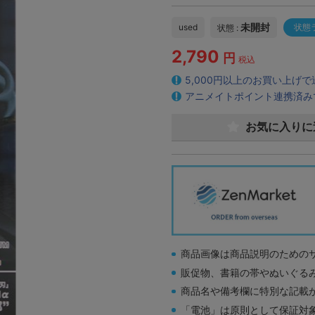
未開封
used
状態
状態 :
2,790
円
税込
5,000円以上のお買い上げ
アニメイトポイント連携済み
お気に入りに
商品画像は商品説明のための
販促物、書籍の帯やぬいぐる
商品名や備考欄に特別な記載
「電池」は原則として保証対