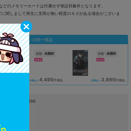
ドなどのメモリーカードは付属せず保証対象外となります。
ズに関しまして再生に支障が無い程度のキズがある場合がございま
状態違いの同一商品
未開封
未開封
状態 :
状態 :
広島店
松山店
4,490
3,890
込
円 税込
円 税込
在庫あり
在庫あり
4580779524496
L05328676
グッズ