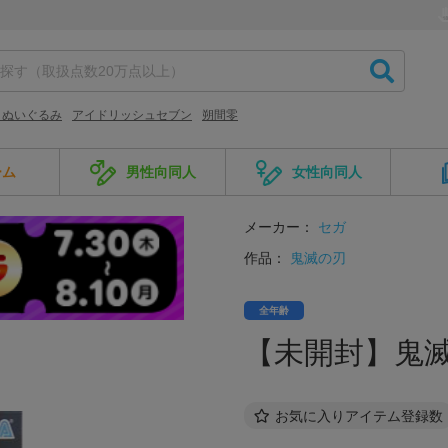
 ぬいぐるみ
アイドリッシュセブン
朔間零
ーム
男性向同人
女性向同人
メーカー：
セガ
作品：
鬼滅の刃
全年齢
【未開封】鬼滅の
お気に入りアイテム登録数