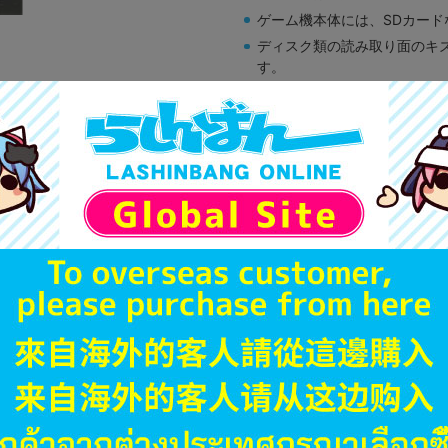
ゲーム機本体には、SDカー
ディスク類の読み取り面のキ
す。
※詳細につきましてはコチラ
A
状態 :
オンライン
3,390
円 税
品切状態
JANコード
商品番号
商品カテゴリ