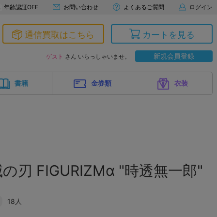
年齢認証OFF
お問い合わせ
よくあるご質問
ログイン
通信買取はこちら
カートを見る
新規会員登録
ゲスト
さん いらっしゃいませ。
書籍
金券類
衣装
刃 FIGURIZMα "時透無一郎"
18人