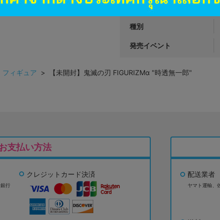
発売日
種別
発売イベント
>
フィギュア
> 【未開封】鬼滅の刃 FIGURIZMα "時透無一郎"
お支払い方法
クレジットカード決済
配送業者
ょ銀行
ヤマト運輸、